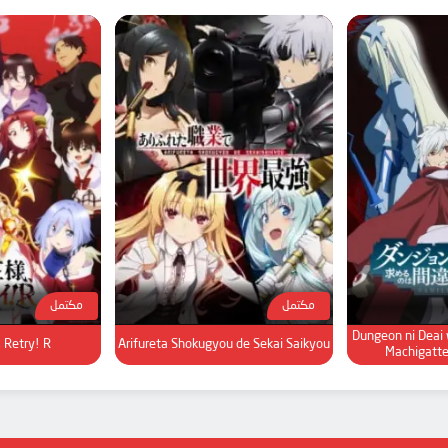
مكتمل
مكتمل
Dungeon ni Deai
 Retry! R
Arifureta Shokugyou de Sekai Saikyou
Machigattei