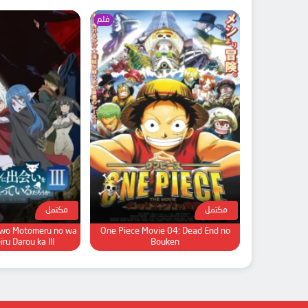
فلم
مكتمل
مكتمل
 wo Motomeru no wa
One Piece Movie 04: Dead End no
ru Darou ka III
Bouken