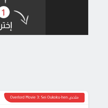
ملخص Overlord Movie 3: Sei Oukoku-hen