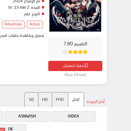
2024
تم الإصدار:
2 hr. 15 min.
المدة:
النوع:
فلم
Adventure
Action
تحميل وشاهدة حلقات  Overlord Movie 3: Sei Oukoku-hen مترجم بعدة جودات على موقع انمي دار - animedar
التقييم 7.80
حفظ كمفضل
يتابعه 18 شخصًا
SD
HD
FHD
الكل
أختر الجودة
ASNWISH
VIDEA
OK