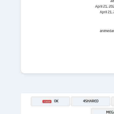
ad
April 21, 20
April 21,
OK
4SHARED
MEG