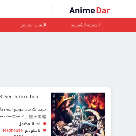
الصفحة الرئسيسة
الأنمي المترجم
3: Sei Oukoku-hen
مرحبا بك في موقع ا animedar نقدم لك حلقات انمي Overlord Movie 3: Sei Oukoku-hen مترجم عربي بجودة عالية على سرفرات متعددة, مشاهدة ممتعة
en, 劇場版「オーバーロード」聖王国編
الحالة:
مكتمل
Madhouse
الاستوديو: