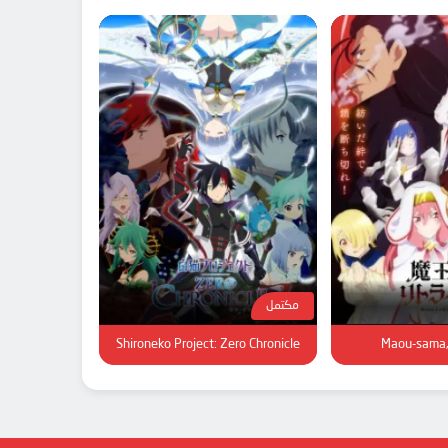
مكتمل
Shironeko Project: Zero Chronicle
Maou-sama,