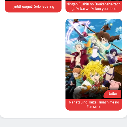
Ningen Fushin no Boukensha-tachi
Solo leveling الموسم الثاني
ga Sekai wo Sukuu you desu
مكتمل
Nanatsu no Taizai: Imashime no
Fukkatsu