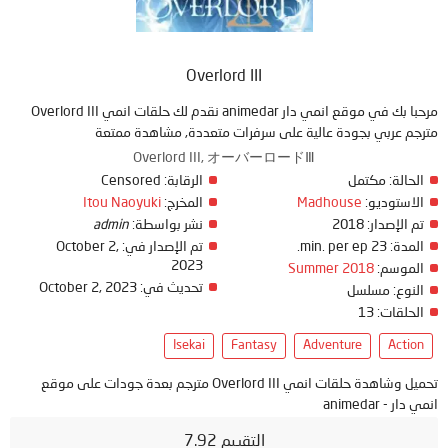
Overlord III
مرحبا بك في موقع انمي دار animedar نقدم لك حلقات انمي Overlord III
مترجم عربي بجودة عالية على سرفرات متعددة, مشاهدة ممتعة
Overlord III, オーバーロードⅢ
الحالة:
مكتمل
الرقابة:
Censored
الاستوديو:
Madhouse
المخرج:
Itou Naoyuki
تم الإصدار:
2018
نشر بواسطة:
admin
المدة:
23 min. per ep.
تم الإصدار في:
October 2,
2023
الموسم:
Summer 2018
تحديث في:
October 2, 2023
النوع:
مسلسل
الحلقات:
13
Isekai
Fantasy
Adventure
Action
تحميل وشاهدة حلقات انمي Overlord III مترجم بعدة جودات على موقع
انمي دار - animedar
التقييم 7.92