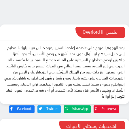
الحلقة 10
الحلقة 11
الحلقة 12
الحلقة 13
ملخص Overlord III
بعد الهجوم المروع على عاصمة إعادة الاستيز، يعود حراس قبر نازاريك العظيم
إلى منزل سيدهم آينز أوال غون. بعد أشهر من وضع الأساس، أصبحوا أخيرًا
جاهزين لوضع خططهم للسيطرة على العالم موضع التنفيذ. بينما تكتسب آلة
الحرب في إينز القوة، يستمر بقية العالم في التحرك. تستمر قرية كارني النائية،
التي أنقذتها آينز ذات مرة من الهلاك المؤكد، في الازدهار على الرغم من
التهديدات العديدة على عتبة بابها. وفي شمال شرق إمبراطورية باهاروث، يضع
إمبراطور دموي معين نصب عينيه قوة الناصرة الصاعدة. تراق الدماء، ويسقط
الأبطال، وتنهض الأمم. هل يمكن لأي شخص، أو أي شيء، تحدي القوة العليا
لثوب إينز أوال؟
Facebook
Twitter
WhatsApp
Pinterest
الشخصيات وممثلي الأصوات