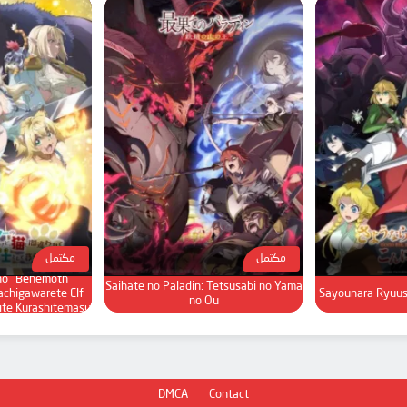
مكتمل
مكتمل
no "Behemoth"
Saihate no Paladin: Tetsusabi no Yama
achigawarete Elf
Sayounara Ryuuse
no Ou
ite Kurashitemasu
DMCA
Contact