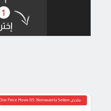
ملخص One Piece Movie 05: Norowareta Seiken