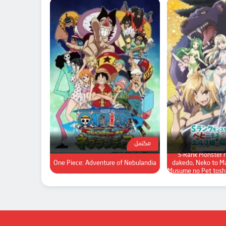
مكتمل
S-Rank Monster 
One Piece: Adventure of Nebulandia
dakedo, Neko to M
Musume no Pet tosh