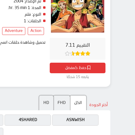
2004
تم الإصدار:
1 hr. 35 min.
المدة:
النوع:
فلم
1
الحلقات:
Adventure
Action
تحميل وشاهدة حلقات  One Piece Movie 05: Norowareta Seiken مترجم بعدة جودات على موقع انمي دار - animedar
التقييم 7.11
حفظ كمفضل
يتابعه 15 شخصًا
HD
FHD
الكل
أختر الجودة
4SHARED
ASNWISH