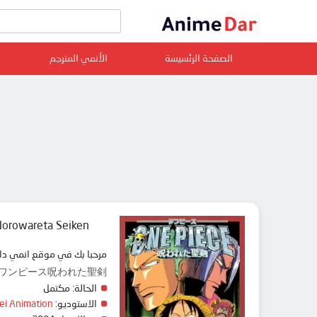
الصفحة الرئسيسة
الأنمي المترجم
Norowareta Seiken
مرحبا بك في موقع ا animedar نقدم لك حلقات انمي One Piece Movie 05: Norowareta Seiken مترجم عربي بجودة عالية على سرفرات متعددة, مشاهدة ممتعة
d Sword, ワンピース呪われた聖剣
الحالة:
مكتمل
ei Animation
الاستوديو: