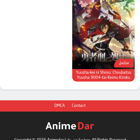
مكتمل
Yuusha-kei ni Shosu: Choubatsu
Yuusha 9004-tai Keimu Kiroku
DMCA
Contact