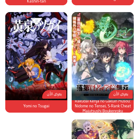
Kashin-tan
يعرض الأن
يعرض الأن
Rakudai Kenja no Gakuin Musou:
Yomi no Tsugai
Nidome no Tensei, S-Rank Cheat
Majutsushi Boukenroku