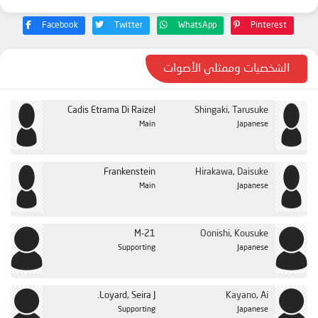
Facebook
Twitter
WhatsApp
Pinterest
الشخصيات وممثلي الأصوات
Cadis Etrama Di Raizel
Shingaki, Tarusuke
Main
Japanese
Frankenstein
Hirakawa, Daisuke
Main
Japanese
M-21
Oonishi, Kousuke
Supporting
Japanese
Loyard, Seira J.
Kayano, Ai
Supporting
Japanese