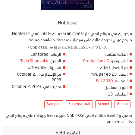
Noblesse
مرحبا بك في موقع انمي دار animedar نقدم لك حلقات انمي Noblesse
مترجم عربي بجودة عالية على سرفرات متعددة, مشاهدة ممتعة
Noblesse, 노블레스, NOBLESSE -ノブレス-
الحالة:
مكتمل
الرقابة:
Censored
الاستوديو:
Production I.G
المخرج:
Tada Shunsuke
تم الإصدار:
2020
نشر بواسطة:
admin
المدة:
23 min. per ep.
تم الإصدار في:
October 2,
2023
الموسم:
Fall 2020
تحديث في:
October 2, 2023
النوع:
مسلسل
الحلقات:
13
Vampire
Supernatural
School
Action
تحميل وشاهدة حلقات انمي Noblesse مترجم بعدة جودات على موقع انمي
دار - animedar
التقييم 6.89