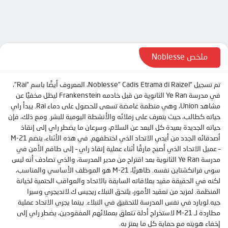
الحلقة 10
الحلقة 11
الحلقة 12
الحلقة 13
ملخص Noblesse
تم تسجيل “Noblesse” Cadis Etrama di Raizel، المعروف أيضًا باسم “Rai”،
في مدرسة Ye Ran الثانوية من قبل خادمه Frankenstein ليظل مخفيًا عن
مشاهد Union، وهي منظمة غامضة تسعى للحصول على دماء Rai. يبدأ راي
حياته كطالب، حيث يتعرف على زملائه والأنشطة اليومية للبشر. ومع ذلك، فإن
حياته الجديدة بعيدة كل البعد عن السلام، وسرعان ما يضطر راي إلى إنقاذ
أصدقائه الجدد من أيدي الاتحاد الذي اختطفهم. في هذه الأثناء، ينضم M-21
– عميل الاتحاد الذي أصبح مارقًا أثناء عملية إنقاذ راي – إلى طاقم الأمن في
مدرسة Ye Ran الثانوية بعد اقتراح من مدير المدرسة، والذي تصادف أنه ليس
سوى فرانكشتاين نفسه. ظاهريًا، M-21 هو الموظف الأساسي والمناسب،
لكنه في الحقيقة مقيد بعلاقاته السابقة بالاتحاد والعواقب الحتمية لخيانة
المنظمة. لمزيد من تعقيد الأمور، يلتحق النبلاء ريجيس ك.لانديجري وسيرا
جيه.لويارد في نفس المدرسة للتحقيق في النبلاء. بينما يجري الاتحاد عملية
مطاردة لـ M-21 لاستخراج أدلة تتعلق بعملائهم المفقودين، يضطر راي إلى
إخفاء هويته مع حماية كل ما يعتز به.