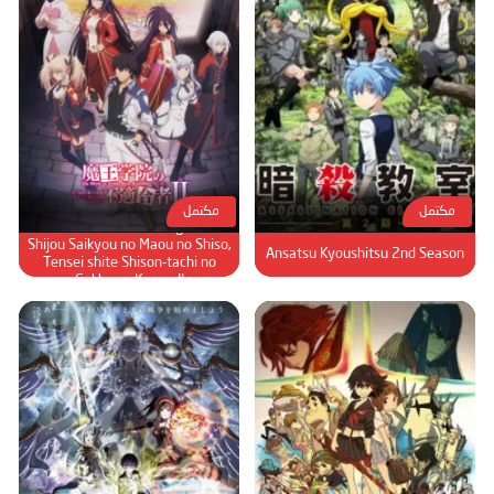
مكتمل
مكتمل
Maou Gakuin no Futekigousha:
Shijou Saikyou no Maou no Shiso,
Ansatsu Kyoushitsu 2nd Season
Tensei shite Shison-tachi no
Gakkou e Kayou II