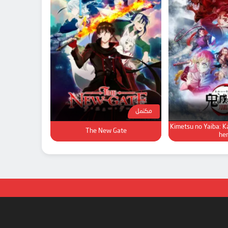
مكتمل
Kimetsu no Yaiba: K
The New Gate
he