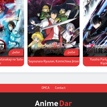
مكتمل
مكتمل
atanakaji no Sato-
Yuusha Part
Sayounara Ryuusei, Konnichiwa Jinsei
n
Kiyo
DMCA
Contact