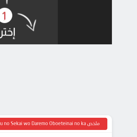
ملخص Naze Boku no Sekai wo Daremo Oboeteinai no ka?