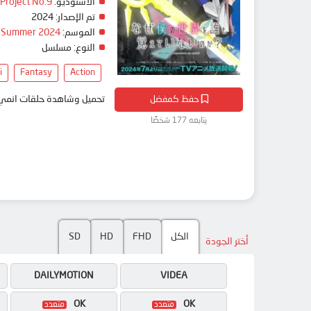
الاستوديو:
Project No.9
تم الإصدار:
2024
الموسم:
Summer 2024
النوع:
مسلسل
i
Fantasy
Action
حفظ كمفضل
تحميل وشاهدة حلقات انمي Naze Boku no Sekai wo Daremo Oboeteinai no ka? مترجم بعدة جودات على موقع انمي دار - dar
يتابعه 177 شخصًا
الكل
FHD
HD
SD
أختر الجودة
DAILYMOTION
VIDEA
OK
OK