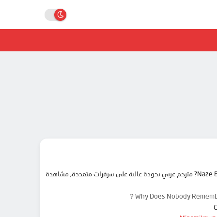
مرحبا بك في موقع انمي دار animedar نقدم لك حلقات انمي Naze Boku no Sekai wo Daremo Oboeteinai no ka? مترجم عربي بجودة عالية على سرفرات متعددة, مشاهدة
Why Does Nobody Reme