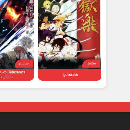
مكتمل
مكتمل
y wo Oidasareta
Jigokuraku
ubinbou