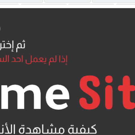
OAD
MP4UPLOAD
MEGA