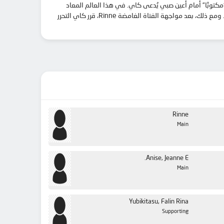
كتوبًا” أمام أعين صبي يُدعى كاي. في هذا العالم المعاد
كتابته، يشهد كاي هزيمة البشرية في الحرب نتيجة لغياب سيد – حيث تحكم التنانين والشياطين الأرض الآن، وأصبح كاي نفسه وجودًا منسيًا لجميع البشر. ومع ذلك، بعد مواجهة الفتاة الغامضة Rinne، قرر كاي التحرر
Rinne
Main
Anise, Jeanne E.
Main
Yubikitasu, Falin Rina
Supporting