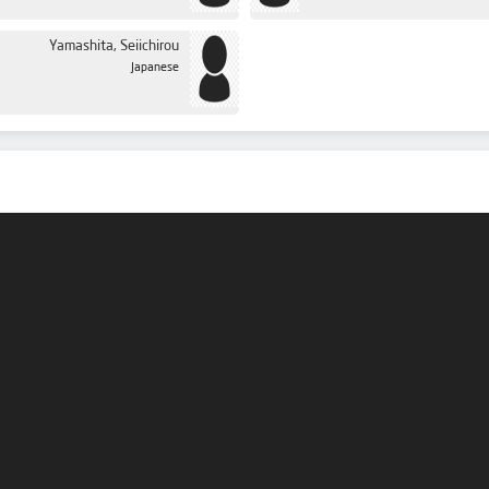
Yamashita, Seiichirou
Japanese