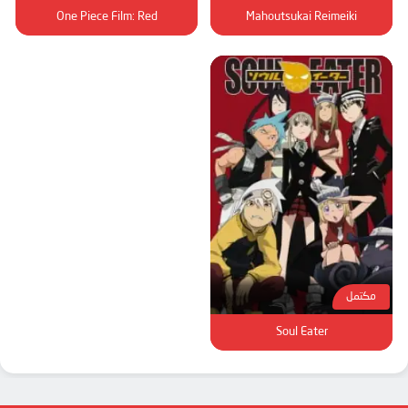
One Piece Film: Red
Mahoutsukai Reimeiki
مكتمل
Soul Eater