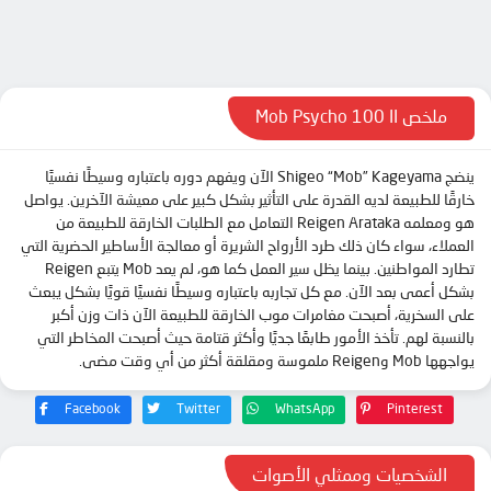
الحلقة 11
الحلقة 12
الحلقة 13
ملخص Mob Psycho 100 II
ينضج Shigeo “Mob” Kageyama الآن ويفهم دوره باعتباره وسيطًا نفسيًا
خارقًا للطبيعة لديه القدرة على التأثير بشكل كبير على معيشة الآخرين. يواصل
هو ومعلمه Reigen Arataka التعامل مع الطلبات الخارقة للطبيعة من
العملاء، سواء كان ذلك طرد الأرواح الشريرة أو معالجة الأساطير الحضرية التي
تطارد المواطنين. بينما يظل سير العمل كما هو، لم يعد Mob يتبع Reigen
بشكل أعمى بعد الآن. مع كل تجاربه باعتباره وسيطًا نفسيًا قويًا بشكل يبعث
على السخرية، أصبحت مغامرات موب الخارقة للطبيعة الآن ذات وزن أكبر
بالنسبة لهم. تأخذ الأمور طابعًا جديًا وأكثر قتامة حيث أصبحت المخاطر التي
يواجهها Mob وReigen ملموسة ومقلقة أكثر من أي وقت مضى.
Facebook
Twitter
WhatsApp
Pinterest
الشخصيات وممثلي الأصوات