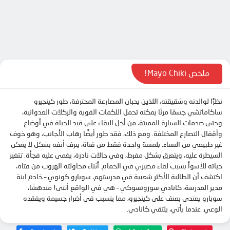
الحلقة 9
الحلقة 10
الحلقة 11
الحلقة 12
الحلقة 13
ملخص Mayo Chiki!
نظرًا لوالدته وشقيقته، اللذين يحبان المصارعة المحترفة، طور كينجيرو
ساكاماتشي جسمًا مرنًا يمكنه تحمل اللكمات القوية والركلات العدوانية،
وحتى صدمات السيارة المميتة، من أجل البقاء على قيد الحياة في أوضاع
وأقفال التصارع المختلفة. ومع ذلك، فقد طور أيضًا رهاب الأجانب، وهو خوف
غير طبيعي من النساء. بلمسة واحدة فقط من فتاة، ينزف أنفه بشكل لا يمكن
السيطرة عليه، ويتعرق بشكل مفرط، وفي حالات نادرة، يغمى عليه فجأة. تتغير
حياته للأسوأ بسبب لقاء مصيري في الحمام. أثناء محاولته الهروب من فتاة،
اكتشف أن الطالبة الأكثر شعبية في مدرستهم، سوبارو كونوي – خادم ابنة
مدير المدرسة، كانادي سوزوتسوكي – هي في الواقع أنثى! مندهشًا،
سوبارو يعتدي بعنف على كينجيرو، مما يتسبب في أضرار جسيمة ويفقده
الوعي. عندما يأتي، يلتقي كانادي.