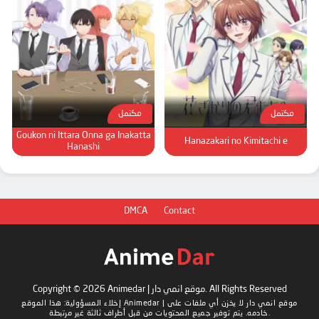
مكتمل
مكتمل
Goukon ni Ittara Onna ga Inakatta
Hanazakari no Kimitachi e
Hanashi
DMCA
Contact
Copyright © 2026 Animedar | موقع انمي دار. All Rights Reserved
Animedar | موقع انمي دار
لا يخزن أي ملفات على
إخلاء المسؤولية: هذا الموقع
خادمه. يتم توفير جميع المحتويات من قبل أطراف ثالثة غير مرتبطة.