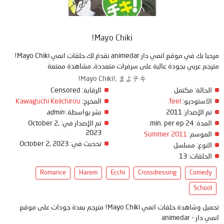
Mayo Chiki!
مرحبا بك في موقع انمي دار animedar نقدم لك حلقات انمي Mayo Chiki!
مترجم عربي بجودة عالية على سرفرات متعددة, مشاهدة ممتعة
Mayo Chiki!, まよチキ!
الحالة:
مكتمل
الرقابة:
Censored
الاستوديو:
feel.
المخرج:
Kawaguchi Keiichirou
تم الإصدار:
2011
نشر بواسطة:
admin
المدة:
24 min. per ep.
تم الإصدار في:
October 2,
2023
الموسم:
Summer 2011
تحديث في:
October 2, 2023
النوع:
مسلسل
الحلقات:
13
Romance
Harem
Ecchi
Crossdressing
Comedy
School
تحميل وشاهدة حلقات انمي Mayo Chiki! مترجم بعدة جودات على موقع
انمي دار - animedar