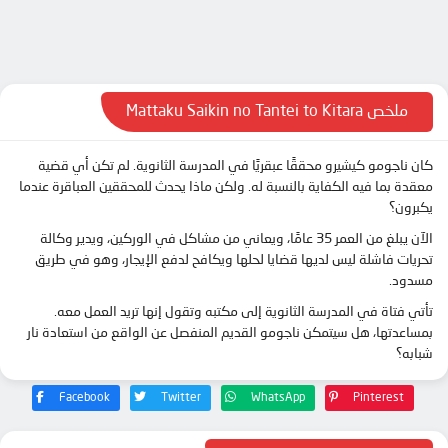
الحلقة 10
الحلقة 11
الحلقة 12
ملخص Mattaku Saikin no Tantei to Kitara
كان ناجومو كيشيرو محققًا عبقريًا في المدرسة الثانوية. لم تكن أي قضية
معقدة بما فيه الكفاية بالنسبة له. ولكن ماذا يحدث للمحققين العباقرة عندما
يكبرون؟
الآن يبلغ من العمر 35 عامًا، ويعاني من مشاكل في الوركين، ويدير وكالة
تحريات فاشلة ليس لديها قضايا لحلها ويكافح لدفع الإيجار، وهو في طريق
مسدود.
تأتي فتاة في المدرسة الثانوية إلى مكتبه وتقول إنها تريد العمل معه.
بمساعدتها، هل سيتمكن ناجومو القديم المنفصل عن الواقع من استعادة نار
شبابه؟
Facebook
Twitter
WhatsApp
Pinterest