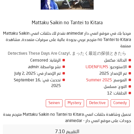
Mattaku Saikin no Tantei to Kitara
مرحبا بك في موقع انمي دار animedar نقدم لك حلقات انمي Mattaku Saikin
no Tantei to Kitara مترجم عربي بجودة عالية على سرفرات متعددة, مشاهدة
ممتعة
Detectives These Days Are Crazy!, まったく最近の探偵ときたら
Censored
الرقابة:
مكتمل
الحالة:
admin
نشر بواسطة:
LIDENFILMS
الاستوديو:
July 2, 2025
تم الإصدار في:
2025
تم الإصدار:
September 16,
تحديث في:
Summer 2025
الموسم:
2025
النوع:
مسلسل
12
الحلقات:
Seinen
Mystery
Detective
Comedy
تحميل وشاهدة حلقات انمي Mattaku Saikin no Tantei to Kitara مترجم بعدة
جودات على موقع انمي دار - animedar
التقييم 7.10