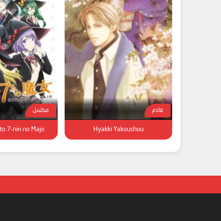
قادم
مكتمل
o 7-nin no Majo
Hyakki Yakoushou