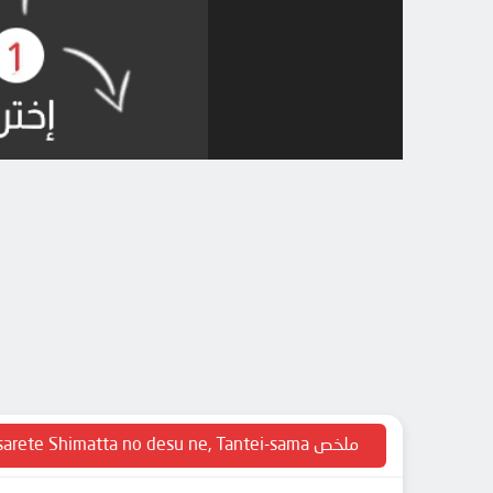
ملخص Mata Korosarete Shimatta no desu ne, Tantei-sama