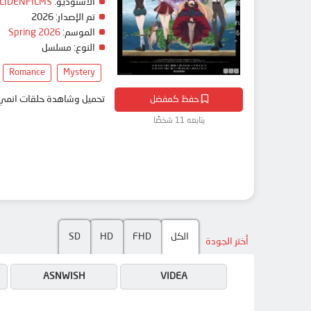
الاستوديو:
LIDENFILMS
تم الإصدار:
2026
الموسم:
Spring 2026
النوع:
مسلسل
Romance
Mystery
حفظ كمفضل
تحميل وشاهدة حلقات انمي Mata Korosarete Shimatta no desu ne, Tantei-sama مترجم بعدة جودات على موقع انمي دار - dar
يتابعه 11 شخصًا
الكل
FHD
HD
SD
أختر الجودة
ASNWISH
VIDEA