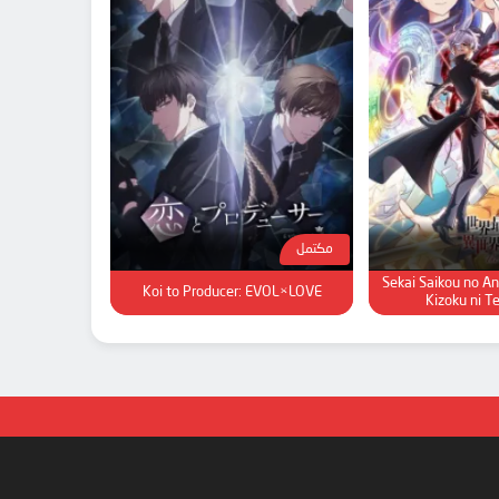
مكتمل
Sekai Saikou no An
Koi to Producer: EVOL×LOVE
Kizoku ni T