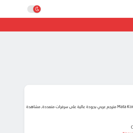
مرحبا بك في موقع انمي دار animedar نقدم لك حلقات انمي Mata Korosarete Shimatta no desu ne, Tantei-sama مترجم عربي بجودة عالية على سرفرات متعددة, مشاهدة