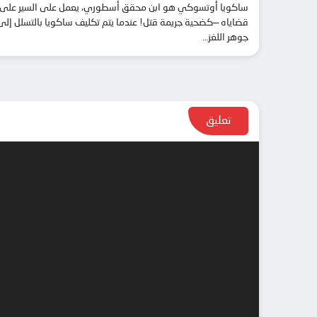
ساكويا أوتسوكي هو ابن محقق أسطوري، يعمل على السير على خطى
قضاياه —كضحية جريمة قتل! عندما يتم تكليف ساكويا بالتسلل إلى 
جوهر اللغز…
تعليق