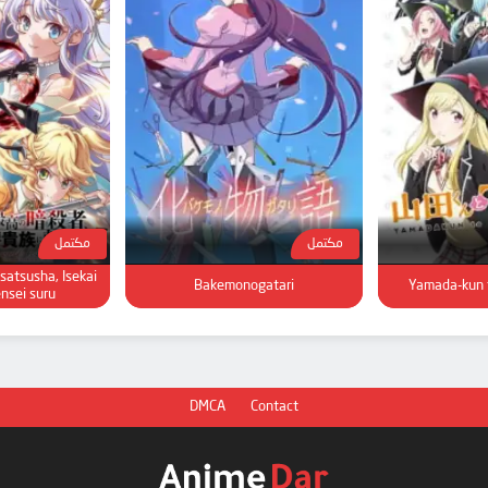
مكتمل
مكتمل
satsusha, Isekai
Bakemonogatari
Yamada-kun t
ensei suru
DMCA
Contact