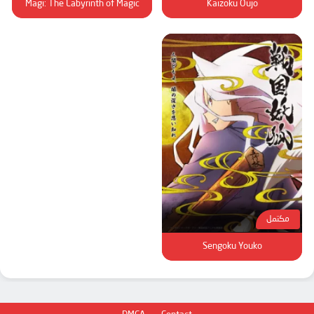
Magi: The Labyrinth of Magic
Kaizoku Oujo
مكتمل
Sengoku Youko