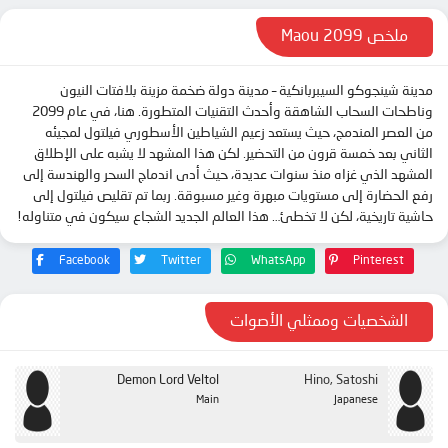
ملخص Maou 2099
مدينة شينجوكو السيبربانكية – مدينة دولة ضخمة مزينة بلافتات النيون
وناطحات السحاب الشاهقة وأحدث التقنيات المتطورة. هنا، في عام 2099
من العصر المندمج، حيث يستعد زعيم الشياطين الأسطوري فيلتول لمجيئه
الثاني بعد خمسة قرون من التحضير. لكن هذا المشهد لا يشبه على الإطلاق
المشهد الذي غزاه منذ سنوات عديدة، حيث أدى اندماج السحر والهندسة إلى
رفع الحضارة إلى مستويات مبهرة وغير مسبوقة. ربما تم تقليص فيلتول إلى
حاشية تاريخية، لكن لا تخطئ… هذا العالم الجديد الشجاع سيكون في متناوله!
Facebook
Twitter
WhatsApp
Pinterest
الشخصيات وممثلي الأصوات
Demon Lord Veltol
Hino, Satoshi
Main
Japanese