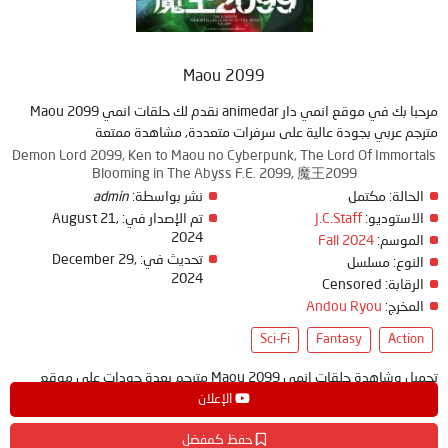
Maou 2099
مرحبا بك في موقع انمي دار animedar نقدم لك حلقات انمي Maou 2099
مترجم عربي بجودة عالية على سرفرات متعددة, مشاهدة ممتعة
Demon Lord 2099, Ken to Maou no Cyberpunk, The Lord Of Immortals
Blooming in The Abyss F.E. 2099, 魔王2099
الحالة:
مكتمل
نشر بواسطة:
admin
الاستوديو:
J.C.Staff
تم الإصدار في:
August 21,
2024
الموسم:
Fall 2024
تحديث في:
December 29,
النوع:
مسلسل
2024
الرقابة:
Censored
المخرج:
Andou Ryou
Sci-Fi
Fantasy
Action
تحميل وشاهدة حلقات انمي Maou 2099 مترجم بعدة جودات على موقع
انمي دار - animedar
الإعلان
حفظ كمفضل