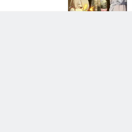
مكتمل
Bye Bye, Earth
DMCA
Contact