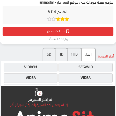
مترجم بعدة جودات على موقع انمي دار - animedar
التقييم 6.04
حفظ كمفضل
يتابعه 17 شخصًا
SD
HD
FHD
الكل
أختر الجودة
VIDBEM
SEGAVID
VIDEA
VIDEA
4SHARED
MAILRU
4SHARED
MAILRU
DRIVE
DRIVE