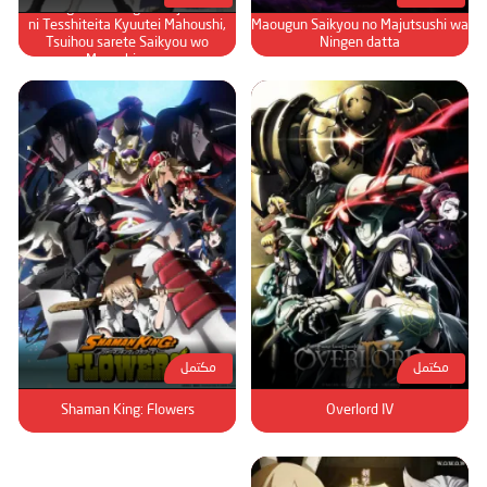
Mikata ga Yowasugite Hojo Mahou
ni Tesshiteita Kyuutei Mahoushi,
Maougun Saikyou no Majutsushi wa
Tsuihou sarete Saikyou wo
Ningen datta
Mezashimasu
مكتمل
مكتمل
Shaman King: Flowers
Overlord IV