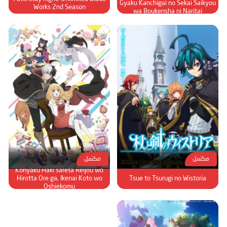
Gyaku Kanchigai no Sekai Saikyou
Works 2nd Season
wa Boukensha ni Naritai
مكتمل
مكتمل
Konyaku Haki sareta Reijou wo
Hirotta Ore ga, Ikenai Koto wo
Tsue to Tsurugi no Wistoria
Oshiekomu