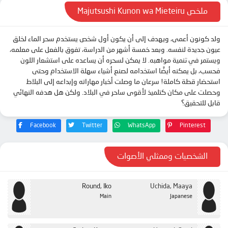
الحلقة 13
ملخص Majutsushi Kunon wa Mieteiru
ولد كونون أعمى، ويهدف إلى أن يكون أول شخص يستخدم سحر الماء لخلق
عيون جديدة لنفسه. وبعد خمسة أشهر من الدراسة، تفوق بالفعل على معلمه،
ويستمر في تنمية مواهبه. لا يمكن لسحره أن يساعده على استشعار اللون
فحسب، بل يمكنه أيضًا استخدامه لصنع أشياء سهلة الاستخدام وحتى
استحضار قطة كاملة! سرعان ما وصلت أخبار مهاراته وإبداعه إلى البلاط
وحصلت على مكان كتلميذ لأقوى ساحر في البلاد. ولكن هل هدفه النهائي
قابل للتحقيق؟
Facebook
Twitter
WhatsApp
Pinterest
الشخصيات وممثلي الأصوات
Round, Iko
Uchida, Maaya
Main
Japanese