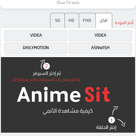
يتابعه 53 شخصًا
SD
HD
FHD
الكل
أختر الجودة
VIDEA
VIDEA
DAILYMOTION
ASNWISH
VIDEA
ASNWISH
DAILYMOTION
ASNWISH
4SHARED
4SHARED
MEGA
MEGA
MEGA
MEGA
MP4UPLOAD
MP4UPLOAD