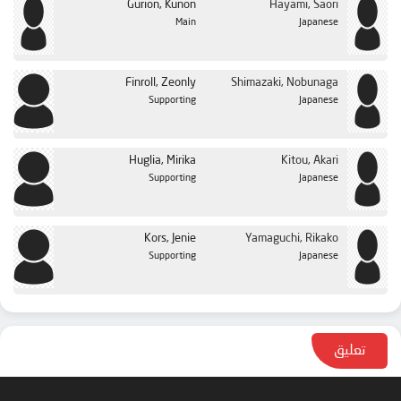
Gurion, Kunon
Hayami, Saori
Main
Japanese
Finroll, Zeonly
Shimazaki, Nobunaga
Supporting
Japanese
Huglia, Mirika
Kitou, Akari
Supporting
Japanese
Kors, Jenie
Yamaguchi, Rikako
Supporting
Japanese
تعليق