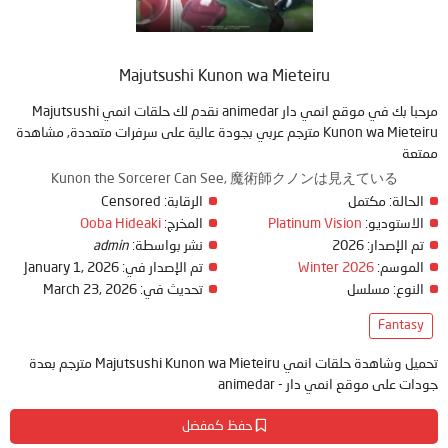
Majutsushi Kunon wa Mieteiru
مرحبا بك في موقع انمي دار animedar نقدم لك حلقات انمي Majutsushi
Kunon wa Mieteiru مترجم عربي بجودة عالية على سرفرات متعددة, مشاهدة
ممتعة
Kunon the Sorcerer Can See, 魔術師クノンは見えている
Censored
الرقابة:
مكتمل
الحالة:
Ooba Hideaki
المخرج:
Platinum Vision
الاستوديو:
admin
نشر بواسطة:
2026
تم الإصدار:
January 1, 2026
تم الإصدار في:
Winter 2026
الموسم:
March 23, 2026
تحديث في:
مسلسل
النوع:
Fantasy
تحميل وشاهدة حلقات انمي Majutsushi Kunon wa Mieteiru مترجم بعدة
جودات على موقع انمي دار - animedar
حفظ كمفضل