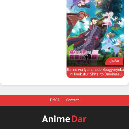
مكتمل
Itai no wa Iya nanode Bougyoryoku
ni Kyokufuri Shitai to Omoimasu.
DMCA
Contact