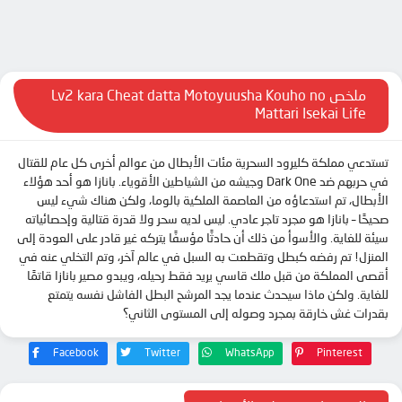
الحلقة 11
الحلقة 12
ملخص Lv2 kara Cheat datta Motoyuusha Kouho no
Mattari Isekai Life
تستدعي مملكة كليرود السحرية مئات الأبطال من عوالم أخرى كل عام للقتال
في حربهم ضد Dark One وجيشه من الشياطين الأقوياء. بانازا هو أحد هؤلاء
الأبطال، تم استدعاؤه من العاصمة الملكية بالوما، ولكن هناك شيء ليس
صحيحًا – بانازا هو مجرد تاجر عادي. ليس لديه سحر ولا قدرة قتالية وإحصائياته
سيئة للغاية. والأسوأ من ذلك أن حادثًا مؤسفًا يتركه غير قادر على العودة إلى
المنزل! تم رفضه كبطل وتقطعت به السبل في عالم آخر، وتم التخلي عنه في
أقصى المملكة من قبل ملك قاسي يريد فقط رحيله، ويبدو مصير بانازا قاتمًا
للغاية. ولكن ماذا سيحدث عندما يجد المرشح البطل الفاشل نفسه يتمتع
بقدرات غش خارقة بمجرد وصوله إلى المستوى الثاني؟
Facebook
Twitter
WhatsApp
Pinterest