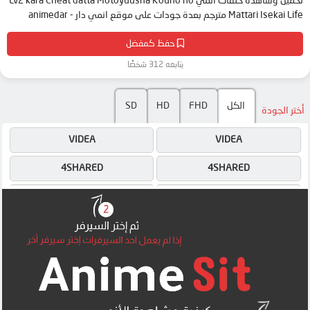
تحميل وشاهدة حلقات انمي Lv2 kara Cheat datta Motoyuusha Kouho no
Mattari Isekai Life مترجم بعدة جودات على موقع انمي دار - animedar
حفظ كمفضل
يتابعه 312 شخصًا
SD
HD
FHD
الكل
أختر الجودة
VIDEA
VIDEA
4SHARED
4SHARED
DRIVE
DRIVE
OK
OK
OK
OK
OK
OK
MEGA
MEGA