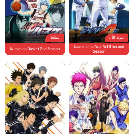
يعرض الأن
مكتمل
Diamond no Ace: Act II Second
Kuroko no Basket 2nd Season
Season