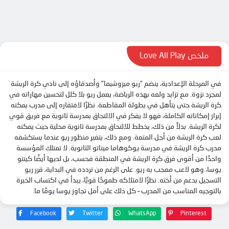
الحلقة 10
الحلقة 11
الحلقة 12
الحلقة 13
ملخص Love All Play
الحلقة 14
في المرحلة الإعدادية، ينضم “ريو ميزوشيما” وأصدقاؤه إلى نادي كرة الريشة
الحلقة 15
لمجرد نزوة. مع تزايد ولعه بهذه الرياضة، يعمل ريو بلا كلل لتحسين مهاراته في
الحلقة 16
كرة الريشة حتى يتأهل في بطولة المقاطعة. نظرًا لافتقاره إلى مدرب يمكنه
إبراز إمكاناته الكاملة، فهو لا يفكر في الالتحاق بمدرسة ثانوية مع فريق قوي
الحلقة 17
لكرة الريشة. بدلاً من ذلك، يخطط للالتحاق بمدرسة ثانوية محلية حيث يمكنه
الحلقة 18
لعب كرة الريشة من أجل المتعة. ومع ذلك، يتغير منظور ريو عندما يستكشفه
مدرب كرة الريشة في مدرسة يوكوهاما ميناتو الثانوية. لا تمتلك المؤسسة
الحلقة 19
واحدًا من أقوى فرق كرة الريشة في المنطقة فحسب، بل لديها أيضًا كينتو
الحلقة 20
يوسا، وهو لاعب معجب به ريو. على الرغم من تردده في البداية، قرر ريو
التسجيل بدعم من أخته. نظرًا لامتلاكه طموحًا قويًا، يبدأ في اكتساب الخبرة
الحلقة 21
بالتوجيه المناسب من المدرب – كل ذلك على أمل تجاوز يوسا يومًا ما.
الحلقة 22
Facebook
Twitter
WhatsApp
Pinterest
الحلقة 23