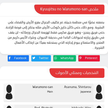
ملخص Kyuujitsu no Warumono-san
بصفته عضوًا في منظمة خبيثة، تم تكليف الجنرال بغزو الأرض والقضاء على
البشرية. ومع ذلك، حتى كائن خارج كوكب الأرض مثله يحتاج إلى فرصة للراحة.
حتى فريق رينجرز – وهو فريق مكرس فقط لهزيمة الجنرال وزملائه – لن يقف
في طريق زيارته لحيوانات الباندا في حديقة الحيوان، وشراء الآيس كريم من
المتجر، والاستمتاع بيوم إجازته الذي يستحقه بعيدًا عن ارتكاب الأفعال
الشريرة. .
Facebook
Twitter
WhatsApp
Pinterest
الشخصيات وممثلي الأصوات
Warumono-san
Asanuma, Shintarou
Main
Japanese