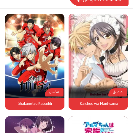
مكتمل
مكتمل
Shakunetsu Kabaddi
Kaichou wa Maid-sama!