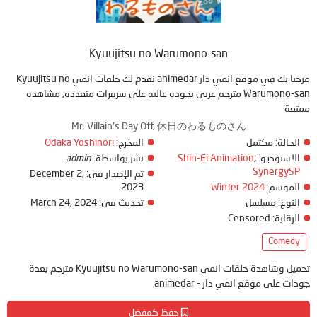
Kyuujitsu no Warumono-san
مرحبا بك في موقع انمي دار animedar نقدم لك حلقات انمي Kyuujitsu no
Warumono-san مترجم عربي بجودة عالية على سرفرات متعددة, مشاهدة
ممتعة
Mr. Villain's Day Off, 休日のわるものさん
Odaka Yoshinori
المخرج:
مكتمل
الحالة:
admin
نشر بواسطة:
Shin-Ei Animation
,
الاستوديو:
SynergySP
December 2,
تم الإصدار في:
2023
Winter 2024
الموسم:
March 24, 2024
تحديث في:
مسلسل
النوع:
Censored
الرقابة:
Comedy
تحميل وشاهدة حلقات انمي Kyuujitsu no Warumono-san مترجم بعدة
جودات على موقع انمي دار - animedar
حفظ كمفضل