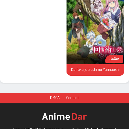
مكتمل
Kaifuku Jutsushi no Yarinaoshi
DMCA
Contact