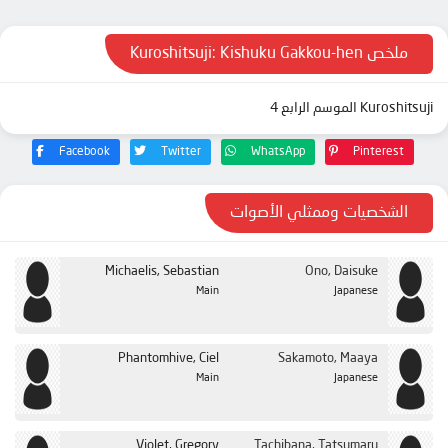
ملخص Kuroshitsuji: Kishuku Gakkou-hen
Kuroshitsuji الموسم الرابع 4
Facebook
Twitter
WhatsApp
Pinterest
الشخصيات وممثلي الأصوات
Michaelis, Sebastian
Ono, Daisuke
Main
Japanese
Phantomhive, Ciel
Sakamoto, Maaya
Main
Japanese
Violet, Gregory
Tachibana, Tatsumaru