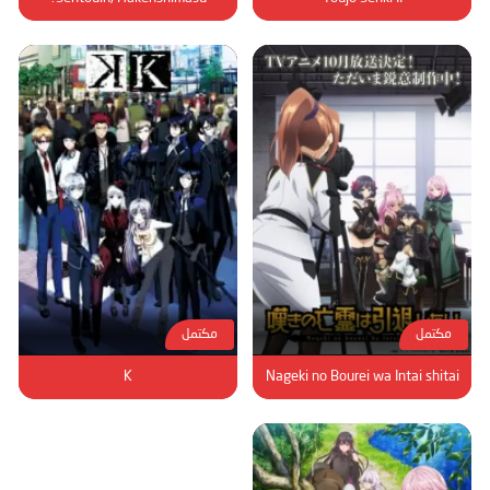
مكتمل
مكتمل
K
Nageki no Bourei wa Intai shitai