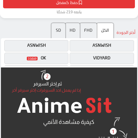
حفظ كمفضل
يتابعه 219 شخصًا
SD
HD
FHD
الكل
أختر الجودة
ASNWISH
ASNWISH
OK
VIDYARD
OK
OK
MEGA
MEGA
UQLOAD
MEGA
MP4UPLOAD
MP4UPLOAD
MP4UPLOAD