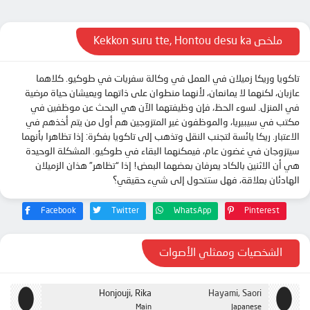
الحلقة 12
ملخص Kekkon suru tte, Hontou desu ka
تاكويا وريكا زميلان في العمل في وكالة سفريات في طوكيو. كلاهما
عازبان، لكنهما لا يمانعان، لأنهما منطوان على ذاتهما ويعيشان حياة مرضية
في المنزل. لسوء الحظ، فإن وظيفتهما الآن هي البحث عن موظفين في
مكتب في سيبيريا، والموظفون غير المتزوجين هم أول من يتم أخذهم في
الاعتبار. ريكا يائسة لتجنب النقل وتذهب إلى تاكويا بفكرة: إذا تظاهرا بأنهما
سيتزوجان في غضون عام، فيمكنهما البقاء في طوكيو. المشكلة الوحيدة
هي أن الاثنين بالكاد يعرفان بعضهما البعض! إذا “تظاهر” هذان الزميلان
الهادئان بعلاقة، فهل ستتحول إلى شيء حقيقي؟
Facebook
Twitter
WhatsApp
Pinterest
الشخصيات وممثلي الأصوات
Honjouji, Rika
Hayami, Saori
Main
Japanese