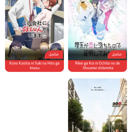
مكتمل
مكتمل
Kono Kaisha ni Suki na Hito ga
Rikei ga Koi ni Ochita no de
Imasu
Shoumei shitemita.