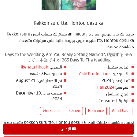
Kekkon suru tte, Hontou desu ka
مرحبا بك في موقع انمي دار animedar نقدم لك حلقات انمي Kekkon suru
tte, Hontou desu ka مترجم عربي بجودة عالية على سرفرات متعددة,
مشاهدة ممتعة
365 Days to the Wedding, Are You Really Getting Married?, 結婚する
って、本当ですか 365 Days To The Wedding
Ikehata Hiroshi
المخرج:
مكتمل
الحالة:
admin
نشر بواسطة:
Ashi Productions
الاستوديو:
August 21,
تم الإصدار في:
2024
تم الإصدار:
2024
Fall 2024
الموسم:
December 19,
تحديث في:
النوع:
مسلسل
2024
Censored
الرقابة:
Workplace
Seinen
Romance
Adult Cast
تحميل وشاهدة حلقات انمي Kekkon suru tte, Hontou desu ka مترجم بعدة
جودات على موقع انمي دار - animedar
الإعلان