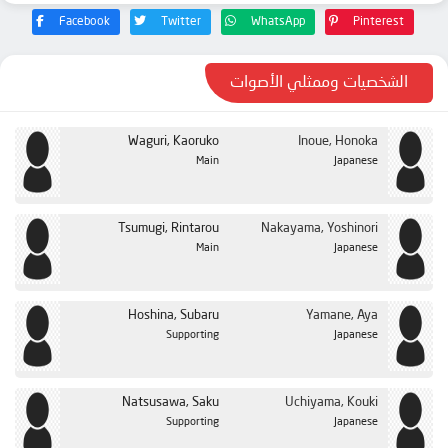
Facebook
Twitter
WhatsApp
Pinterest
الشخصيات وممثلي الأصوات
Waguri, Kaoruko
Inoue, Honoka
Main
Japanese
Tsumugi, Rintarou
Nakayama, Yoshinori
Main
Japanese
Hoshina, Subaru
Yamane, Aya
Supporting
Japanese
Natsusawa, Saku
Uchiyama, Kouki
Supporting
Japanese