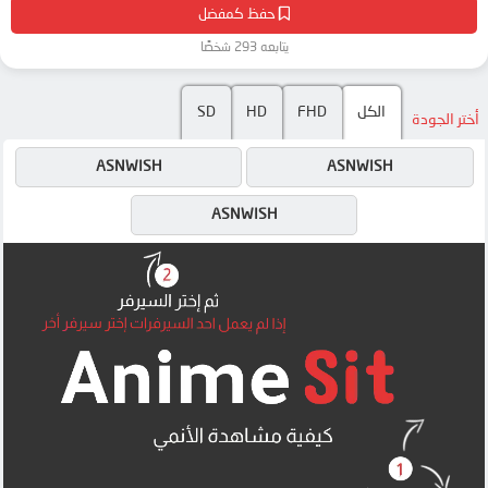
حفظ كمفضل
يتابعه 293 شخصًا
الكل
FHD
HD
SD
أختر الجودة
ASNWISH
ASNWISH
ASNWISH