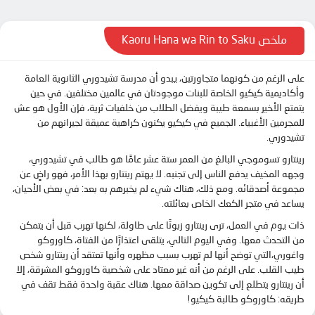
الحلقة 12
الحلقة 13
ملخص Kaoru Hana wa Rin to Saku
على الرغم من كونهما متجاورتين، يبدو أن مدرسة تشيدوري الثانوية العامة
وأكاديمية كيكيو الخاصة للبنات موجودتان في عالمين مختلفين. في حين
يتمتع الأخير بسمعة طيبة ويفضل الطلاب من خلفيات ثرية، فإن الأول هو عش
للمجرمين الأغبياء. الجميع في كيكيو يكنون كراهية عميقة لجيرانهم من
تشيدوري.
رينتارو تسوموجي البالغ من العمر ستة عشر عامًا هو طالب في تشيدوري،
وجهه المخيف يدفع الناس إلى تجنبه. لا يهتم رينتارو بهذا الأمر، فهو راضٍ عن
مجموعة أصدقائه. ومع ذلك، هناك شيء لم يخبرهم به بعد: في بعض الأحيان،
يساعد في متجر الكعك الخاص بعائلته.
ذات يوم في العمل، ترى رينتارو زبونًا على طاولة، لكنها تهرب قبل أن يتمكن
من التحدث معها. وفي اليوم التالي، يتلقى اعتذارًا من الفتاة، كاوروكو
واغوري،التي توضح أنها لم تهرب بسبب مظهره وأنها تعتقد أن رينتارو شخص
طيب القلب. على الرغم من أنه غير معتاد على شخصية كاوروكو المشرقة، إلا
أن رينتارو يتطلع إلى تكوين صداقة معها. هناك عقبة واحدة فقط تقف في
طريقه: كاوروكو طالبة كيكيو!