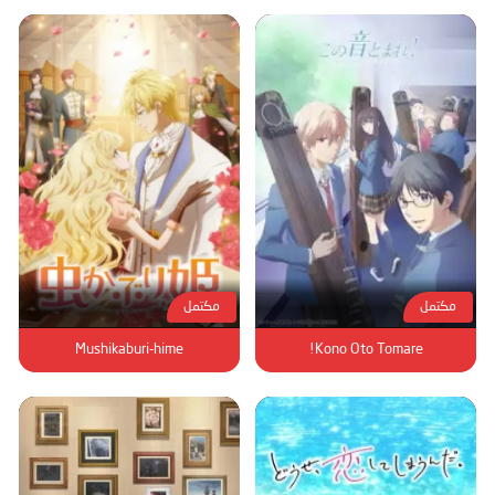
مكتمل
مكتمل
Mushikaburi-hime
Kono Oto Tomare!