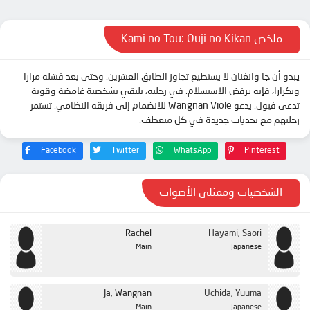
الحلقة 12
الحلقة 13
ملخص Kami no Tou: Ouji no Kikan
الحلقة 14
يبدو أن جا وانغنان لا يستطيع تجاوز الطابق العشرين. وحتى بعد فشله مرارا
الحلقة 15
وتكرارا، فإنه يرفض الاستسلام. في رحلته، يلتقي بشخصية غامضة وقوية
الحلقة 16
تدعى فيول. يدعو Wangnan Viole للانضمام إلى فريقه النظامي. تستمر
رحلتهم مع تحديات جديدة في كل منعطف.
الحلقة 17
الحلقة 18
Facebook
Twitter
WhatsApp
Pinterest
الحلقة 19
الحلقة 20
الشخصيات وممثلي الأصوات
الحلقة 21
Rachel
Hayami, Saori
الحلقة 22
Main
Japanese
الحلقة 23
الحلقة 24
Ja, Wangnan
Uchida, Yuuma
الحلقة 25
Main
Japanese