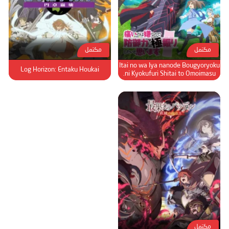
مكتمل
مكتمل
Itai no wa Iya nanode Bougyoryoku
Log Horizon: Entaku Houkai
ni Kyokufuri Shitai to Omoimasu.
مكتمل