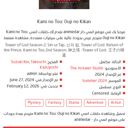
Kami no Tou: Ouji no Kikan
مرحبا بك في موقع انمي دار animedar نقدم لك حلقات انمي Kami no Tou:
Ouji no Kikan مترجم عربي بجودة عالية على سرفرات متعددة, مشاهدة ممتعة
Tower of God Season 2, Sin-ui Tap, 신의 탑, Tower of God: Return of
the Prince, Kami no Tou 2nd Season, 神之塔 -Tower of God- 王子の帰
還
Suzuki Kei
,
Takeuchi
المخرج:
مكتمل
الحالة:
Kazuyoshi
The Answer Studio
الاستوديو:
admin
نشر بواسطة:
2024
تم الإصدار:
June 27, 2024
تم الإصدار في:
Summer 2024
الموسم:
February 12, 2026
تحديث في:
النوع:
مسلسل
Censored
الرقابة:
Mystery
Fantasy
Drama
Adventure
Action
تحميل وشاهدة حلقات انمي Kami no Tou: Ouji no Kikan مترجم بعدة جودات
على موقع انمي دار - animedar