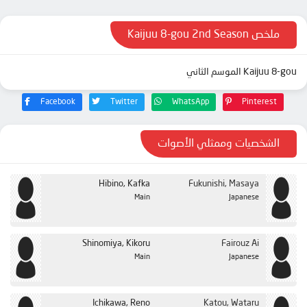
ملخص Kaijuu 8-gou 2nd Season
Kaijuu 8-gou الموسم الثاني
Facebook
Twitter
WhatsApp
Pinterest
الشخصيات وممثلي الأصوات
Hibino, Kafka
Fukunishi, Masaya
Main
Japanese
Shinomiya, Kikoru
Fairouz Ai
Main
Japanese
Ichikawa, Reno
Katou, Wataru