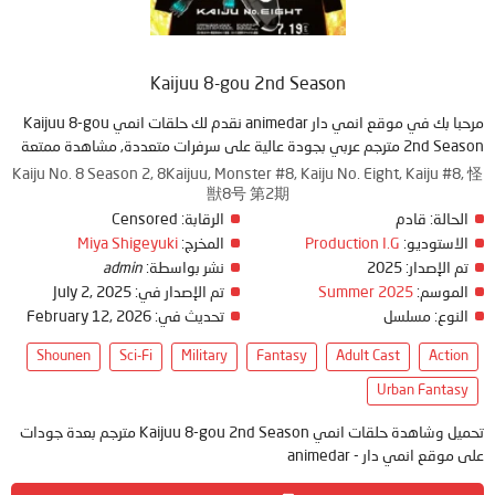
Kaijuu 8-gou 2nd Season
مرحبا بك في موقع انمي دار animedar نقدم لك حلقات انمي Kaijuu 8-gou
2nd Season مترجم عربي بجودة عالية على سرفرات متعددة, مشاهدة ممتعة
Kaiju No. 8 Season 2, 8Kaijuu, Monster #8, Kaiju No. Eight, Kaiju #8, 怪
獣8号 第2期
Censored
الرقابة:
قادم
الحالة:
Miya Shigeyuki
المخرج:
Production I.G
الاستوديو:
admin
نشر بواسطة:
2025
تم الإصدار:
July 2, 2025
تم الإصدار في:
Summer 2025
الموسم:
February 12, 2026
تحديث في:
مسلسل
النوع:
Shounen
Sci-Fi
Military
Fantasy
Adult Cast
Action
Urban Fantasy
تحميل وشاهدة حلقات انمي Kaijuu 8-gou 2nd Season مترجم بعدة جودات
على موقع انمي دار - animedar