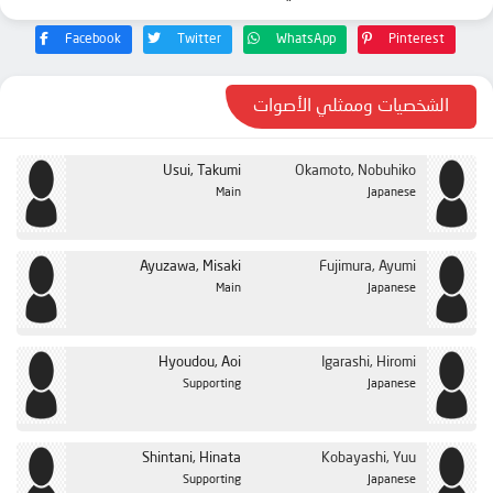
الحلقة 24
Facebook
Twitter
WhatsApp
Pinterest
الحلقة 25
الحلقة 26
الشخصيات وممثلي الأصوات
Usui, Takumi
Okamoto, Nobuhiko
Main
Japanese
Ayuzawa, Misaki
Fujimura, Ayumi
Main
Japanese
Hyoudou, Aoi
Igarashi, Hiromi
Supporting
Japanese
Shintani, Hinata
Kobayashi, Yuu
Supporting
Japanese