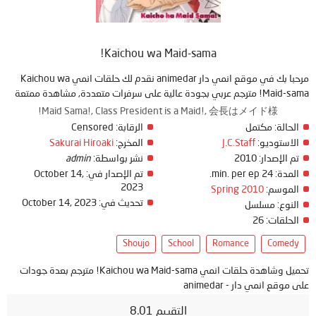
Kaichou wa Maid-sama!
مرحبا بك في موقع انمي دار animedar نقدم لك حلقات انمي Kaichou wa
Maid-sama! مترجم عربي بجودة عالية على سرفرات متعددة, مشاهدة ممتعة
Maid Sama!, Class President is a Maid!, 会長はメイド様!
الحالة:
مكتمل
الرقابة:
Censored
الاستوديو:
J.C.Staff
المخرج:
Sakurai Hiroaki
تم الإصدار:
2010
نشر بواسطة:
admin
المدة:
24 min. per ep.
تم الإصدار في:
October 14,
2023
الموسم:
Spring 2010
تحديث في:
October 14, 2023
النوع:
مسلسل
الحلقات:
26
Shoujo
School
Romance
Comedy
تحميل وشاهدة حلقات انمي Kaichou wa Maid-sama! مترجم بعدة جودات
على موقع انمي دار - animedar
التقييم 8.01