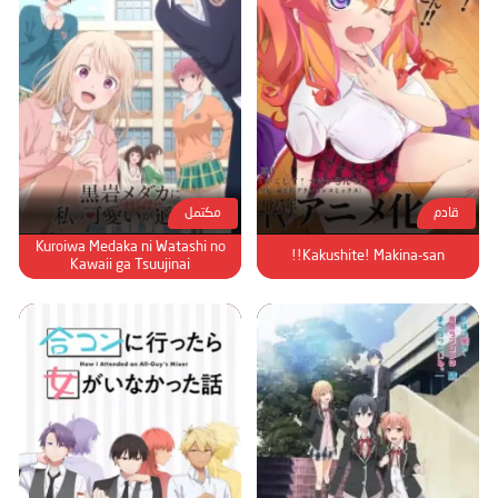
قادم
مكتمل
Kuroiwa Medaka ni Watashi no
Kakushite! Makina-san!!
Kawaii ga Tsuujinai