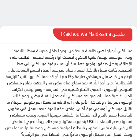
الحلقة 10
الحلقة 11
الحلقة 12
الحلقة 13
ملخص Kaichou wa Maid-sama!
الحلقة 14
ميساكي أيوزاوا هي ظاهرة فريدة من نوعها داخل مدرسة سيكا الثانوية.
الحلقة 15
وفي مؤسسة يهيمن عليها الذكور، أصبحت أول رئيسة لمجلس الطلاب على
الحلقة 16
الإطلاق بفضل صدقها واجتهادها. منذ أن تمت ترقية ميساكي إلى هذا
المنصب، كانت تعمل بلا كلل لضمان حياة مدرسية أفضل لجميع الفتيات. على
الحلقة 17
الرغم من ذلك، فإن ميساكي صارمة جدًا مع الأولاد، مما أكسبها لقب “الرئيسة
الحلقة 18
الشيطانية”. في أحد الأيام، بعد سماع فتاة تبكي في الردهة، تقابل ميساكي
تاكومي أوسوي – الصبي الأكثر شعبية في المدرسة – وهو يرفض اعتراف
الحلقة 19
الحب. غاضبة مما تراه، وتوبخه ميساكي لأنه جعل الفتاة تبكي. ومع ذلك،
الحلقة 20
أوسوي غير مبال ويتجاهل الأمر على أنه لا شيء. بشكل غير متوقع، سرعان ما
تقابل ميساكي أوسوي مرة أخرى، ولكن هذه المرة عندما تعمل في مقهى
الحلقة 21
للخادمة! تشعر بالحرج لأن شخصًا ما اكتشف مهنتها السرية، وعدت ميساكي
نفسها بعدم السماح لـ Usui بتدمير سمعتها. ومع ذلك، يبدأ الصبي الغامض
الحلقة 22
الآن في زيارة نفس المقهى بانتظام لمراقبة ميساكي ومضايقتها. عندما يحين
الحلقة 23
وقت العمل، هل سيظل أوسوي قادرًا على الحفاظ على سر الرئيس؟