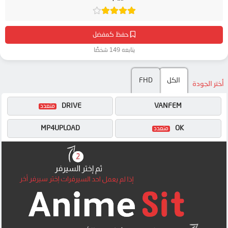
حفظ كمفضل
يتابعه 149 شخصًا
الكل
FHD
أختر الجودة
DRIVE
VANFEM
MP4UPLOAD
OK