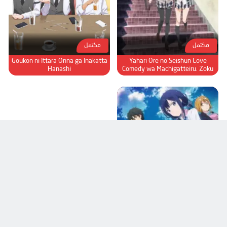
مكتمل
مكتمل
Goukon ni Ittara Onna ga Inakatta
Yahari Ore no Seishun Love
Hanashi
Comedy wa Machigatteiru. Zoku
مكتمل