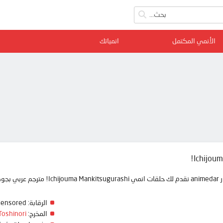
الأنمي المكتمل
انمياتك
Ichijoum
 ممتعة
الرقابة:
Censored
المخرج:
oshinori