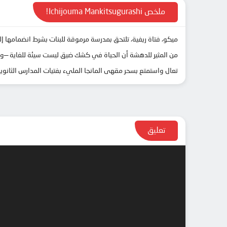
ملخص Ichijouma Mankitsugurashi!
ميكو، فتاة ريفية، تلتحق بمدرسة مرموقة للبنات بشرط انضمامها 
من المثير للدهشة أن الحياة في كشك ضيق ليست سيئة للغاية —ومع
تعال واستمتع بسحر مقهى المانجا المليء بفتيات المدارس الثانوي
تعليق