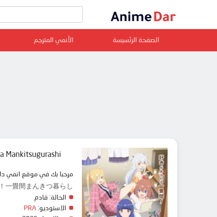
الصفحة الرئسيسة
الأنمي المترجم
a Mankitsugurashi!
مرحبا بك في موقع انمي دار animedar نقدم لك حلقات انمي Ichijouma Mankitsugurashi! مترجم عربي بجودة عالية على سرفرات متعددة, مشاهدة
一畳間まんきつ暮らし！
الحالة:
قادم
الاستوديو:
PRA