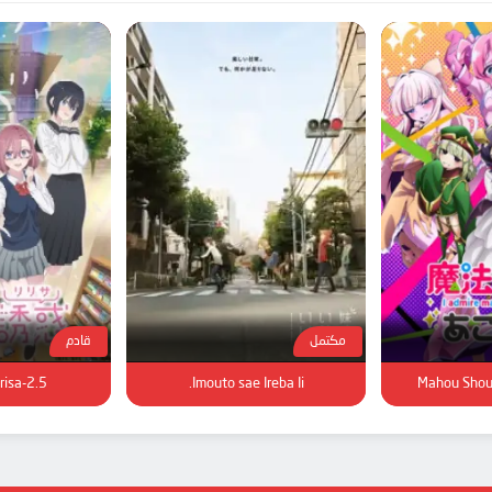
مكتمل
قادم
2.5-jigen no Ririsa
Imouto sae Ireba Ii.
Mahou Shouj