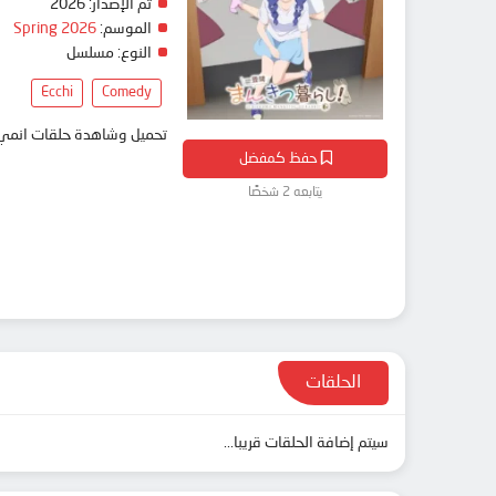
تم الإصدار:
2026
الموسم:
Spring 2026
النوع:
مسلسل
Ecchi
Comedy
تحميل وشاهدة حلقات انمي Ichijouma Mankitsugurashi! مترجم بعدة جودات على موقع انمي دار - edar
حفظ كمفضل
يتابعه 2 شخصًا
الحلقات
سيتم إضافة الحلقات قريبا...