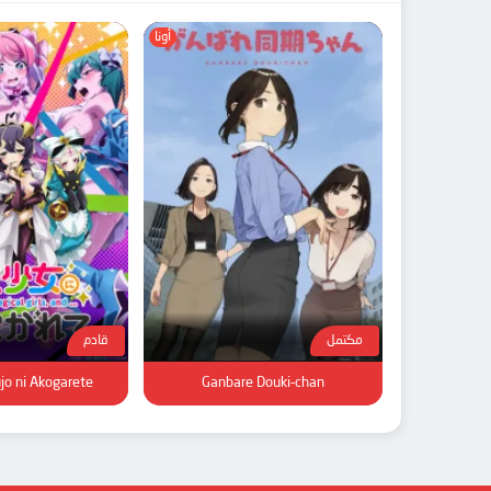
أونا
مكتمل
قادم
o ni Akogarete
Ganbare Douki-chan