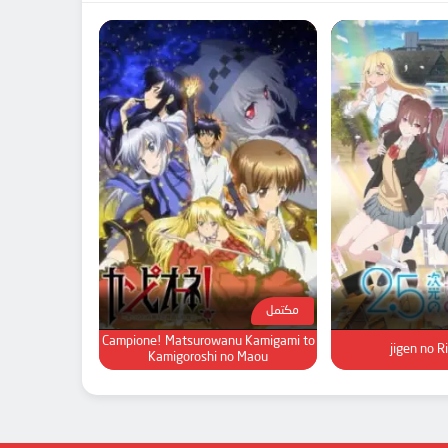
مكتمل
Campione! Matsurowanu Kamigami to
Kamigoroshi no Maou