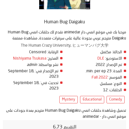
Human Bug Daigaku
مرحبا بك في موقع انمي دار animedar نقدم لك حلقات انمي Human Bug
Daigaku مترجم عربي بجودة عالية على سرفرات متعددة, مشاهدة ممتعة
The Human Crazy University, ヒューマンバグ大学
الحالة:
مكتمل
الرقابة:
Censored
الاستوديو:
DLE
المخرج:
Nishiyama Tsukasa
تم الإصدار:
2022
نشر بواسطة:
admin
المدة:
23 min. per ep.
تم الإصدار في:
September 18,
2023
الموسم:
Fall 2022
تحديث في:
September 18,
النوع:
مسلسل
2023
الحلقات:
12
Mystery
Educational
Comedy
تحميل وشاهدة حلقات انمي Human Bug Daigaku مترجم بعدة جودات على
موقع انمي دار - animedar
التقييم 6.73