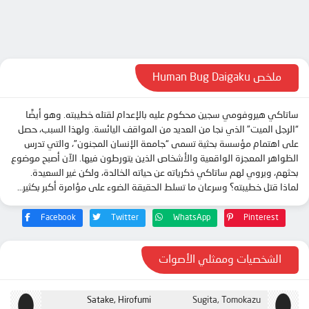
الحلقة 10
الحلقة 11
الحلقة 12
ملخص Human Bug Daigaku
ساتاكي هيروفومي سجين محكوم عليه بالإعدام لقتله خطيبته. وهو أيضًا
“الرجل الميت” الذي نجا من العديد من المواقف اليائسة. ولهذا السبب، حصل
على اهتمام مؤسسة بحثية تسمى “جامعة الإنسان المجنون”، والتي تدرس
الظواهر المعجزة الواقعية والأشخاص الذين يتورطون فيها. الآن أصبح موضوع
بحثهم، ويروي لهم ساتاكي ذكرياته عن حياته الخالدة، ولكن غير السعيدة.
لماذا قتل خطيبته؟ وسرعان ما تسلط الحقيقة الضوء على مؤامرة أكبر بكثير…
Facebook
Twitter
WhatsApp
Pinterest
الشخصيات وممثلي الأصوات
Satake, Hirofumi
Sugita, Tomokazu