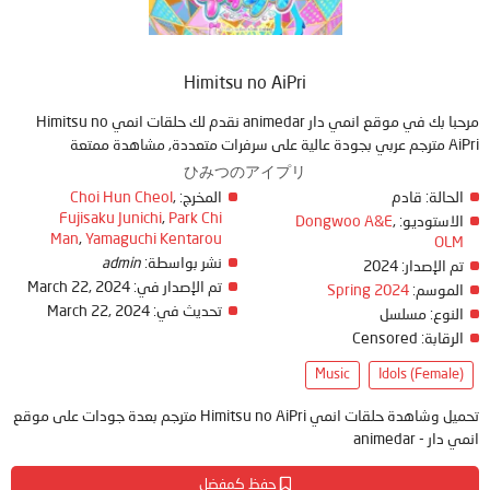
Himitsu no AiPri
مرحبا بك في موقع انمي دار animedar نقدم لك حلقات انمي Himitsu no
AiPri مترجم عربي بجودة عالية على سرفرات متعددة, مشاهدة ممتعة
ひみつのアイプリ
Choi Hun Cheol
,
المخرج:
قادم
الحالة:
Fujisaku Junichi
,
Park Chi
Dongwoo A&E
,
الاستوديو:
Man
,
Yamaguchi Kentarou
OLM
admin
نشر بواسطة:
2024
تم الإصدار:
March 22, 2024
تم الإصدار في:
Spring 2024
الموسم:
March 22, 2024
تحديث في:
النوع:
مسلسل
Censored
الرقابة:
Music
Idols (Female)
تحميل وشاهدة حلقات انمي Himitsu no AiPri مترجم بعدة جودات على موقع
انمي دار - animedar
حفظ كمفضل