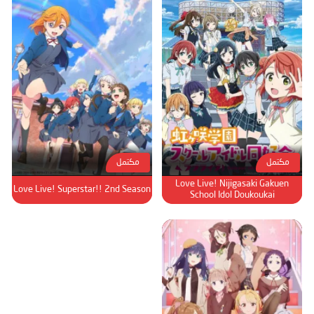
مكتمل
مكتمل
Love Live! Nijigasaki Gakuen
Love Live! Superstar!! 2nd Season
School Idol Doukoukai