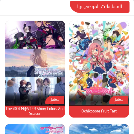
المسلسلات الموصى بها
مكتمل
مكتمل
The iDOLM@STER Shiny Colors 2nd
Ochikobore Fruit Tart
Season