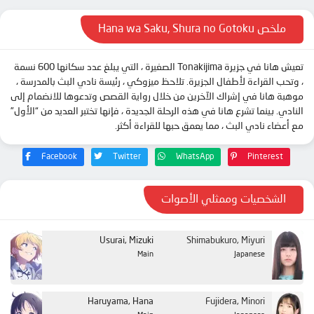
ملخص Hana wa Saku, Shura no Gotoku
تعيش هانا في جزيرة Tonakijima الصغيرة ، التي يبلغ عدد سكانها 600 نسمة
، وتحب القراءة لأطفال الجزيرة. تلاحظ ميزوكي ، رئيسة نادي البث بالمدرسة ،
موهبة هانا في إشراك الآخرين من خلال رواية القصص وتدعوها للانضمام إلى
النادي. بينما تشرع هانا في هذه الرحلة الجديدة ، فإنها تختبر العديد من “الأول”
مع أعضاء نادي البث ، مما يعمق حبها للقراءة أكثر.
Facebook
Twitter
WhatsApp
Pinterest
الشخصيات وممثلي الأصوات
Usurai, Mizuki
Shimabukuro, Miyuri
Main
Japanese
Haruyama, Hana
Fujidera, Minori