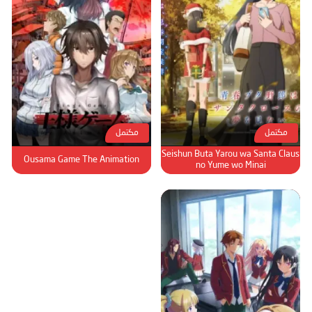
مكتمل
مكتمل
Seishun Buta Yarou wa Santa Claus
Ousama Game The Animation
no Yume wo Minai