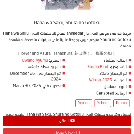
Hana wa Saku, Shura no Gotoku
مرحبا بك في موقع انمي دار animedar نقدم لك حلقات انمي Hana wa Saku,
Shura no Gotoku مترجم عربي بجودة عالية على سرفرات متعددة, مشاهدة
ممتعة
Flower and Asura, Hanashura, 花は咲く、修羅の如く
Uwano Ayumu
المخرج:
مكتمل
الحالة:
admin
نشر بواسطة:
Studio Bind
الاستوديو:
December 26,
تم الإصدار في:
2025
تم الإصدار:
2024
Winter 2025
الموسم:
March 30, 2025
تحديث في:
النوع:
مسلسل
Censored
الرقابة:
Seinen
School
Drama
تحميل وشاهدة حلقات انمي Hana wa Saku, Shura no Gotoku مترجم بعدة
جودات على موقع انمي دار - animedar
الإعلان
حفظ كمفضل