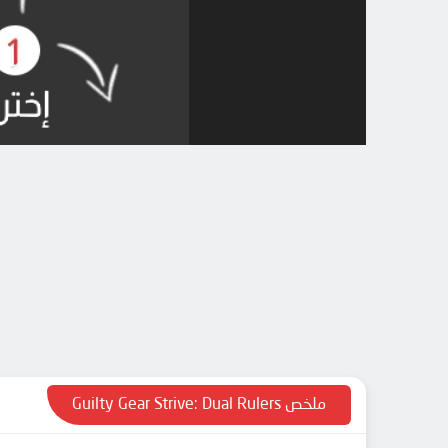
ملخص Guilty Gear Strive: Dual Rulers