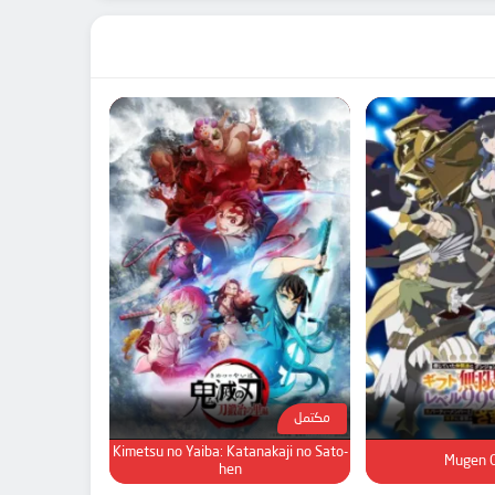
مكتمل
Kimetsu no Yaiba: Katanakaji no Sato-
Mugen 
hen