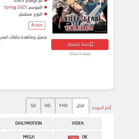
تم الإصدار:
2025
الموسم:
Spring 2025
النوع:
مسلسل
Action
تحميل وشاهدة حلقات انمي Guilty Gear Strive: Dual Rulers مترجم بعدة جودات على موقع انمي دار - edar
حفظ كمفضل
يتابعه 5 شخصًا
الكل
FHD
HD
SD
أختر الجودة
DAILYMOTION
VIDEA
MEGA
OK