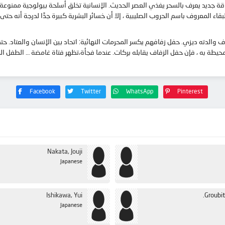
طاقة جديد يعرف بالسحر يغذي العصر الحديث. الإنسانية تخلق أسلحة بيولوجية ممنو
اء المعروف باسم الحروب الصليبية ، إلا أن خسائر البشرية كبيرة جدًا لدرجة أنه حتى 
الدته ديزي. حفل زفافهم يكسر المحرمات النهائية: اتحاد بين الإنسان والعتاد. ح
طة به ، فإن حفل الزفاف يقابله بركات. عندما فجأة،تظهر فتاة غامضة … الطفل المقد
Facebook
Twitter
WhatsApp
Pinterest
Nakata, Jouji
Japanese
Ishikawa, Yui
Groubit
Japanese