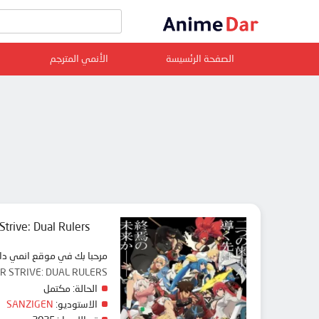
الصفحة الرئسيسة
الأنمي المترجم
Strive: Dual Rulers
مرحبا بك في موقع انمي دار animedar نقدم لك حلقات انمي Guilty Gear Strive: Dual Rulers مترجم عربي بجودة عالية على سرفرات متعددة, مشاهد
GEAR STRIVE: DUAL RULERS
الحالة:
مكتمل
الاستوديو:
SANZIGEN