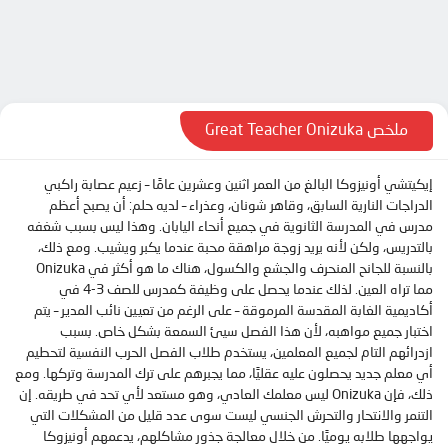
الحلقة 10
الحلقة 11
الحلقة 12
الحلقة 13
ملخص Great Teacher Onizuka
الحلقة 14
إيكيتشي أونيزوكا البالغ من العمر اثنين وعشرين عامًا – زعيم عصابة راكبي
الحلقة 15
الدراجات النارية السابق، وقاهر شونان، وعذراء – لديه حلم: أن يصبح أعظم
الحلقة 16
مدرس في المدرسة الثانوية في جميع أنحاء اليابان. وهذا ليس بسبب شغفه
بالتدريس، ولكن لأنه يريد زوجة مراهقة محبة عندما يكبر ويشيب. ومع ذلك،
الحلقة 17
بالنسبة للجانح المنحرف والجشع والكسول، هناك ما هو أكثر في Onizuka
الحلقة 18
مما تراه العين. لذلك عندما يحصل على وظيفة كمدرس للصف 3-4 في
أكاديمية الغابة المقدسة المرموقة – على الرغم من تعيين نائب المدير – يتم
الحلقة 19
اختبار جميع مواهبه، لأن هذا الفصل سيئ السمعة بشكل خاص. بسبب
الحلقة 20
ازدرائهم التام لجميع المعلمين، يستخدم طلاب الفصل الحرب النفسية لتحطيم
أي معلم جديد يحصلون عليه عقليًا، مما يجبرهم على ترك المدرسة وتركها. ومع
الحلقة 21
ذلك، فإن Onizuka ليس معلمك العادي، وهو مستعد لأي تحد في طريقه. إن
التنمر والانتحار والتحرش الجنسي ليست سوى عدد قليل من المشكلات التي
الحلقة 22
يواجهها طلابه يوميًا. من خلال معالجة جذور مشاكلهم، يدعمهم أونيزوكا