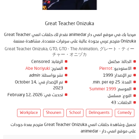
Great Teacher Onizuka
مرحبا بك في موقع انمي دار animedar نقدم لك حلقات انمي Great Teacher
Onizuka مترجم عربي بجودة عالية على سرفرات متعددة, مشاهدة ممتعة
Great Teacher Onizuka, GTO, GTO - The Animation, グレート・ティー
チャー・オニヅカ
الحالة:
مكتمل
الرقابة:
Censored
الاستوديو:
Pierrot
المخرج:
Abe Noriyuki
تم الإصدار:
1999
نشر بواسطة:
admin
المدة:
25 min. per ep.
تم الإصدار في:
October 14,
2023
الموسم:
Summer 1999
تحديث في:
February 12, 2026
النوع:
مسلسل
الحلقات:
43
Workplace
Shounen
School
Delinquents
Comedy
تحميل وشاهدة حلقات انمي Great Teacher Onizuka مترجم بعدة جودات
على موقع انمي دار - animedar