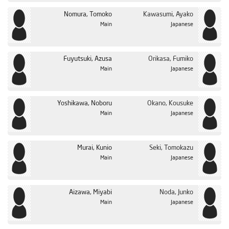
الحلقة 37
Nomura, Tomoko
Kawasumi, Ayako
الحلقة 38
Japanese
Main
الحلقة 39
الحلقة 40
Orikasa, Fumiko
Fuyutsuki, Azusa
Main
Japanese
الحلقة 41
الحلقة 42
Yoshikawa, Noboru
Okano, Kousuke
الحلقة 43
Main
Japanese
Murai, Kunio
Seki, Tomokazu
Main
Japanese
Aizawa, Miyabi
Noda, Junko
Main
Japanese