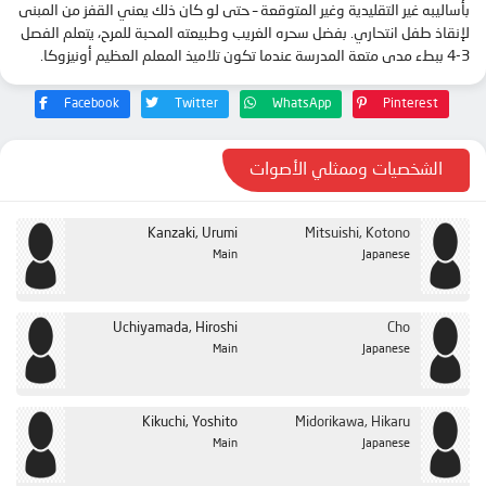
الحلقة 23
بأساليبه غير التقليدية وغير المتوقعة – حتى لو كان ذلك يعني القفز من المبنى
لإنقاذ طفل انتحاري. بفضل سحره الغريب وطبيعته المحبة للمرح، يتعلم الفصل
الحلقة 24
3-4 ببطء مدى متعة المدرسة عندما تكون تلاميذ المعلم العظيم أونيزوكا.
الحلقة 25
Facebook
Twitter
WhatsApp
Pinterest
الحلقة 26
الحلقة 27
الشخصيات وممثلي الأصوات
الحلقة 28
الحلقة 29
Kanzaki, Urumi
Mitsuishi, Kotono
الحلقة 30
Main
Japanese
الحلقة 31
الحلقة 32
Uchiyamada, Hiroshi
Cho
Main
Japanese
الحلقة 33
الحلقة 34
Kikuchi, Yoshito
Midorikawa, Hikaru
الحلقة 35
Main
Japanese
الحلقة 36