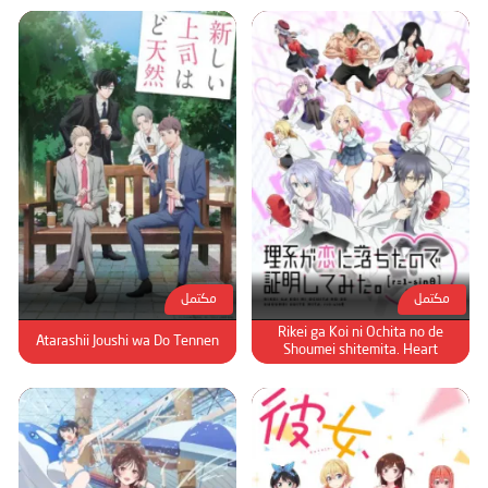
مكتمل
مكتمل
Rikei ga Koi ni Ochita no de
Atarashii Joushi wa Do Tennen
Shoumei shitemita. Heart