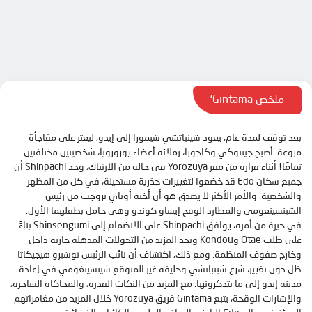
الحلقة 9
الحلقة 10
الحلقة 11
الحلقة 12
الحلقة 13
ملخص Gintama'
الحلقة 14
بعد توقف لمدة عام، يعود شينباتشي شيمورا إلى إيدو، ليعثر على مفاجأة
الحلقة 15
مروعة: أصبح جينتوكي وكاجورا، زملائه أعضاء يوروزويا، شخصيتين مختلفتين
الحلقة 16
تمامًا! أثناء فراره من مقر Yorozuya في حالة من الارتباك، وجد Shinpachi أن
جميع سكان Edo قد خضعوا لتغييرات جذرية مستحيلة، في كل من المظهر
الحلقة 17
والشخصية. والأمر الأكثر لا يصدق هو أن أخته أوتاي تزوجت من رئيس
الحلقة 18
الشينسينغومي والمطارد الوقح إيساو كوندو وهي حامل بطفلهما الأول.
في حيرة من أمره، يوافق Shinpachi على الانضمام إلى Shinsengumi بناءً
الحلقة 19
على طلب Otae وKondou ويجد المزيد من التحولات المذهلة جارية داخل
الحلقة 20
وخارج صفوف المنظمة. ومع ذلك، اكتشاف أن نائب الرئيس توشيرو هيجيكاتا
ظل دون تغيير، شرع شينباتشي وحليفه غير المتوقع شينسينغومي في إعادة
الحلقة 21
مدينة إيدو إلى ما يتذكرونها. مع المزيد من النكات القذرة، والمحاكاة الساخرة،
والإشارات الوقحة، يتبع Gintama فريق Yorozuya خلال المزيد من مغامراتهم
الحلقة 22