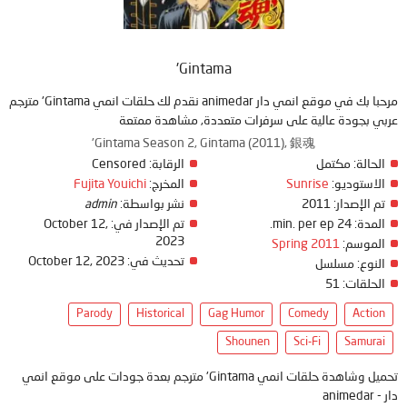
Gintama'
مرحبا بك في موقع انمي دار animedar نقدم لك حلقات انمي Gintama' مترجم
عربي بجودة عالية على سرفرات متعددة, مشاهدة ممتعة
Gintama Season 2, Gintama (2011), 銀魂'
الحالة:
مكتمل
الرقابة:
Censored
الاستوديو:
Sunrise
المخرج:
Fujita Youichi
تم الإصدار:
2011
نشر بواسطة:
admin
المدة:
24 min. per ep.
تم الإصدار في:
October 12,
2023
الموسم:
Spring 2011
تحديث في:
October 12, 2023
النوع:
مسلسل
الحلقات:
51
Parody
Historical
Gag Humor
Comedy
Action
Shounen
Sci-Fi
Samurai
تحميل وشاهدة حلقات انمي Gintama' مترجم بعدة جودات على موقع انمي
دار - animedar