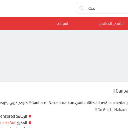
الأنمي المكتمل
انمياتك
Ganba
 ممتعة
Go For It, Na
الرقابة:
Censored
المخرج:
meki Aoi