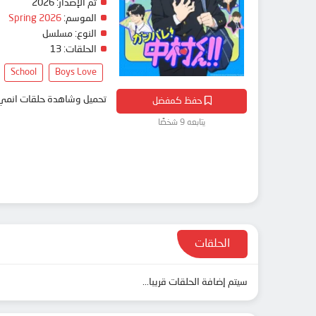
تم الإصدار:
2026
الموسم:
Spring 2026
النوع:
مسلسل
الحلقات:
13
School
Boys Love
تحميل وشاهدة حلقات انمي Ganbare! Nakamura-kun!! مترجم بعدة جودات على موقع انمي دار - edar
حفظ كمفضل
يتابعه 9 شخصًا
الحلقات
سيتم إضافة الحلقات قريبا...