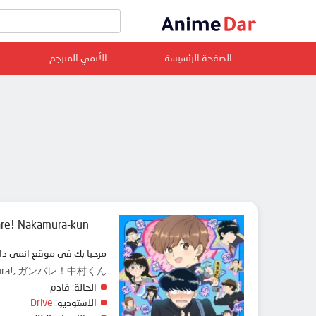
الصفحة الرئسيسة
الأنمي المترجم
re! Nakamura-kun!!
مرحبا بك في موقع انمي دار animedar نقدم لك حلقات انمي Ganbare! Nakamura-kun!! مترجم عربي بجودة عالية على سرفرات متعددة, مشاهدة
kamura!, ガンバレ！中村くん!!
الحالة:
قادم
الاستوديو:
Drive