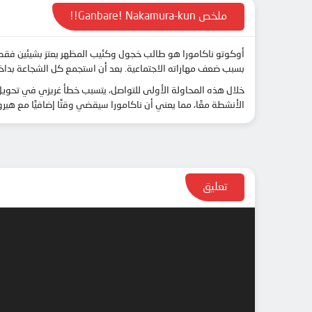
ملخص Ganbare! Nakamura-kun!!
أوكوتو ناكامورا هو طالب خجول وكئيب المظهر يعتز بشيئين فقط 
بسبب ضعف مهاراته الاجتماعية. بعد أن استجمع كل الشجاعة بداخله
خلال هذه المحاولة الأولى للتواصل، يتسبب خطأ غريزي في تحويل
الأنشطة معًا، مما يعني أن ناكامورا سيقضي وقتًا إضافيًا مع هي
تعليق