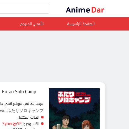
الصفحة الرئسيسة
الأنمي المترجم
Futari Solo Camp
مرحبا بك في موقع انمي دار animedar نقدم لك حلقات انمي Futari Solo Camp مترجم عربي بجودة عالية على سرفرات متعددة, مشاهدة
for Two, ふたりソロキャンプ
الحالة:
مكتمل
الاستوديو:
SynergySP