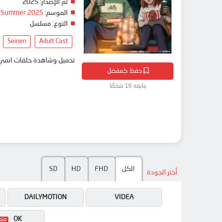
تم الإصدار:
2025
الموسم:
Summer 2025
النوع:
مسلسل
Seinen
Adult Cast
تحميل وشاهدة حلقات انمي Futari Solo Camp مترجم بعدة جودات على موقع انمي دار - medar
حفظ كمفضل
يتابعه 16 شخصًا
الكل
FHD
HD
SD
أختر الجودة
DAILYMOTION
VIDEA
OK