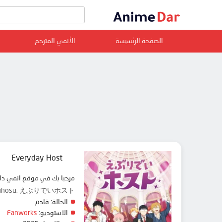
الصفحة الرئسيسة
الأنمي المترجم
Everyday Host
مرحبا بك في موقع انمي دار animedar نقدم لك حلقات انمي Everyday Host مترجم عربي بجودة عالية على سرفرات متعددة, مشاهدة
, Ebuhosu, えぶりでいホスト
الحالة:
قادم
الاستوديو:
Fanworks