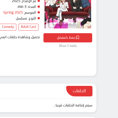
تم الإصدار:
2025
المدة:
3 min.
الموسم:
Spring 2025
النوع:
مسلسل
Comedy
Adult Cast
تحميل وشاهدة حلقات انمي Everyday Host مترجم بعدة جودات على موقع انمي دار - medar
حفظ كمفضل
يتابعه 2 شخصًا
الحلقات
سيتم إضافة الحلقات قريبا...