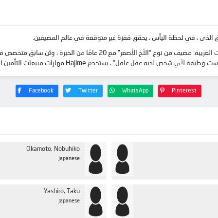
ق الذي ، في لحظة اليأس ، يحقق قفزة غير متوقعة في عالم المضيفين.
في Club One ، يجد Hajime نفسه محاطًا بمجموعة من الشخصيات الغريبة: مضيف م
Haj مهارات مبيعات التأمين المصقولة لجذب العملاء والحصول على مكانة مدهشة لنفسه.
Facebook
Twitter
WhatsApp
Pinterest
Okamoto, Nobuhiko
Japanese
Yashiro, Taku
Japanese