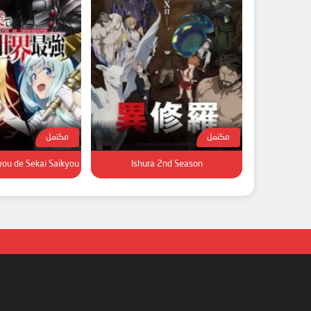
مكتمل
مكتمل
you de Sekai Saikyou
Ishura 2nd Season