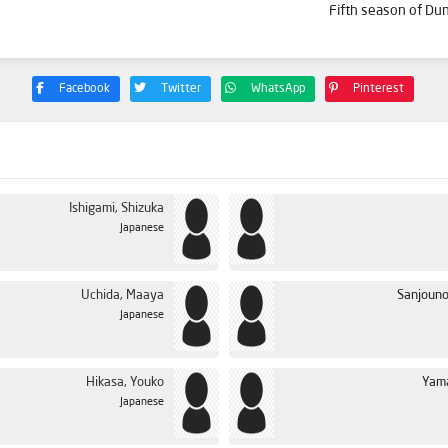
Fifth season of Du
Facebook
Twitter
WhatsApp
Pinterest
Ishigami, Shizuka
Japanese
Uchida, Maaya
Sanjouno
Japanese
Hikasa, Youko
Yama
Japanese