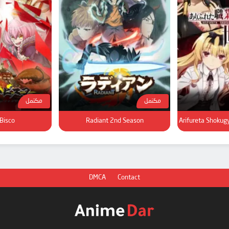
مكتمل
مكتمل
 Bisco
Radiant 2nd Season
Arifureta Shokug
DMCA
Contact