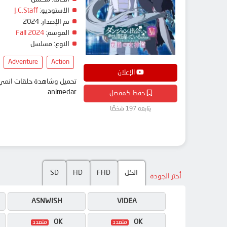
J.C.Staff
الاستوديو:
2024
تم الإصدار:
Fall 2024
الموسم:
النوع:
مسلسل
Adventure
Action
الإعلان
animedar
حفظ كمفضل
يتابعه 197 شخصًا
SD
HD
FHD
الكل
أختر الجودة
ASNWISH
VIDEA
OK
OK