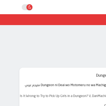
Dunge
مرحبا بك في موقع انمي دار animedar نقدم لك حلقات انمي Dungeon ni Deai wo Motomeru no wa Machigatteiru Darou ka V: Houjou no Megami-hen مترجم عربي
Is It Wrong to Try to Pick Up Girls in a Dungeon? V, D