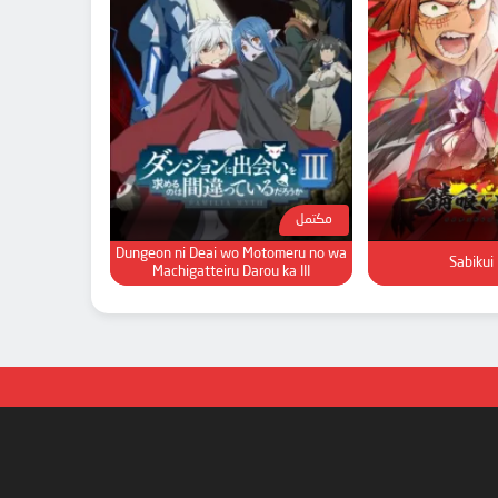
مكتمل
Dungeon ni Deai wo Motomeru no wa
Sabikui
Machigatteiru Darou ka III