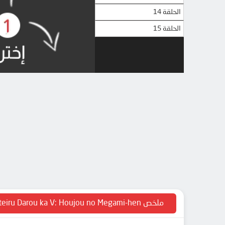
الحلقة 14
الحلقة 15
ملخص Dungeon ni Deai wo Motomeru no wa Machigatteiru Darou ka V: Houjou no Megami-hen