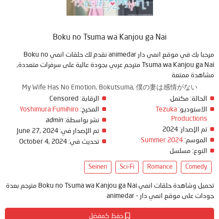
Boku no Tsuma wa Kanjou ga Nai
مرحبا بك في موقع انمي دار animedar نقدم لك حلقات انمي Boku no
Tsuma wa Kanjou ga Nai مترجم عربي بجودة عالية على سرفرات متعددة,
مشاهدة ممتعة
My Wife Has No Emotion, Bokutsuma, 僕の妻は感情がない
الحالة:
مكتمل
الرقابة:
Censored
الاستوديو:
Tezuka
المخرج:
Yoshimura Fumihiro
Productions
نشر بواسطة:
admin
تم الإصدار:
2024
تم الإصدار في:
June 27, 2024
الموسم:
Summer 2024
تحديث في:
October 4, 2024
النوع:
مسلسل
Seinen
Sci-Fi
Romance
Comedy
تحميل وشاهدة حلقات انمي Boku no Tsuma wa Kanjou ga Nai مترجم بعدة
جودات على موقع انمي دار - animedar
حفظ كمفضل