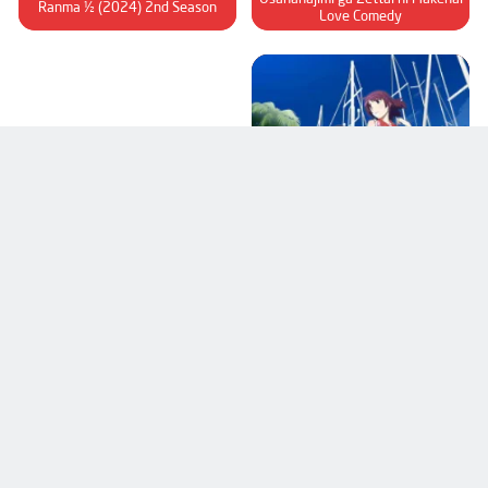
Ranma ½ (2024) 2nd Season
Love Comedy
مكتمل
Monogatari Series: Second Season