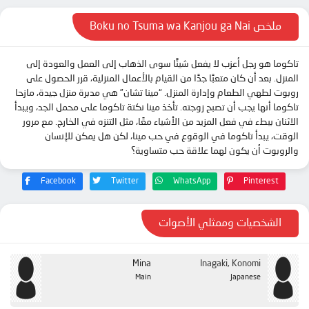
ملخص Boku no Tsuma wa Kanjou ga Nai
تاكوما هو رجل أعزب لا يفعل شيئًا سوى الذهاب إلى العمل والعودة إلى
المنزل. بعد أن كان متعبًا جدًا من القيام بالأعمال المنزلية، قرر الحصول على
روبوت لطهي الطعام وإدارة المنزل. “مينا تشان” هي مدبرة منزل جيدة، مازحا
تاكوما أنها يجب أن تصبح زوجته. تأخذ مينا نكتة تاكوما على محمل الجد، ويبدأ
الاثنان ببطء في فعل المزيد من الأشياء معًا، مثل التنزه في الخارج. مع مرور
الوقت، يبدأ تاكوما في الوقوع في حب مينا، لكن هل يمكن للإنسان
والروبوت أن يكون لهما علاقة حب متساوية؟
Facebook
Twitter
WhatsApp
Pinterest
الشخصيات وممثلي الأصوات
Mina
Inagaki, Konomi
Main
Japanese