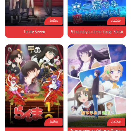
مكتمل
مكتمل
Trinity Seven
Chuunibyou demo Koi ga Shitai!
مكتمل
مكتمل
Osananajimi ga Zettai ni Makenai