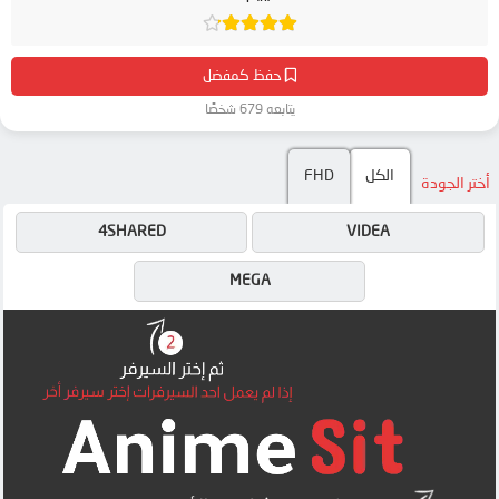
حفظ كمفضل
يتابعه 679 شخصًا
الكل
FHD
أختر الجودة
4SHARED
VIDEA
MEGA