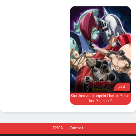
قادم
Kinnikuman: Kanpeki Chоujin Shiso-
hen Season 2
DMCA
Contact