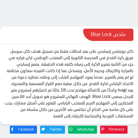
الحلقة 10
الحلقة 11
الحلقة 12
الحلقة 13
ملخص Blue Lock
الحلقة 14
كان يويتشي إيساجي على بعد لحظات فقط من تسجيل هدف كان سيرسل
الحلقة 15
فريق كرة القدم في المدرسة الثانوية إلى المنتخب الوطني، لكن قراره في
الحلقة 16
جزء من الثانية بتمرير الكرة إلى زميله كلفه هذه الحقيقة. يشعر إيساجي
بالمرارة والارتباك وخيبة الأمل، ويتساءل عما إذا كانت النتيجة ستكون مختلفة
الحلقة 17
لو لم يقم بالتمرير. عندما يعود المهاجم الشاب إلى وطنه، تنتظره دعوة من
الحلقة 18
الاتحاد الياباني لكرة القدم. من خلال عملية صنع القرار التعسفية والمتحيزة،
يعد Isagi واحدًا من ثلاثمائة مهاجم تحت 18 عامًا تم اختيارهم لمشروع مثير
الحلقة 19
للجدل يسمى Blue Lock. الهدف النهائي للمشروع هو تحويل أحد اللاعبين
الحلقة 20
المختارين إلى المهاجم النجم للمنتخب الياباني. للعثور على أفضل مشارك، يجب
على كل ماسة في الخام أن تتنافس ضد الآخرين من خلال سلسلة من
الحلقة 21
المسابقات الفردية والجماعية للارتقاء إلى القمة.
الحلقة 22
Facebook
Twitter
WhatsApp
Pinterest
الحلقة 23