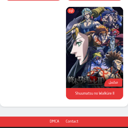
أونا
مكتمل
Shuumatsu no Walküre II
DMCA
Contact