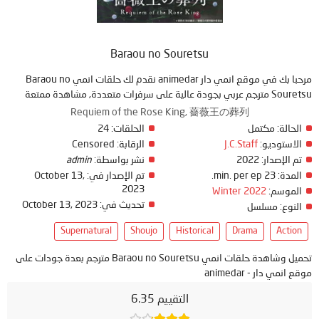
Baraou no Souretsu
مرحبا بك في موقع انمي دار animedar نقدم لك حلقات انمي Baraou no
Souretsu مترجم عربي بجودة عالية على سرفرات متعددة, مشاهدة ممتعة
Requiem of the Rose King, 薔薇王の葬列
الحالة:
مكتمل
الحلقات:
24
الاستوديو:
J.C.Staff
الرقابة:
Censored
تم الإصدار:
2022
نشر بواسطة:
admin
المدة:
23 min. per ep.
تم الإصدار في:
October 13,
2023
الموسم:
Winter 2022
تحديث في:
October 13, 2023
النوع:
مسلسل
Supernatural
Shoujo
Historical
Drama
Action
تحميل وشاهدة حلقات انمي Baraou no Souretsu مترجم بعدة جودات على
موقع انمي دار - animedar
التقييم 6.35