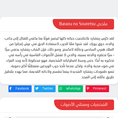
الحلقة 11
الحلقة 12
الحلقة 12.5
ملخص Baraou no Souretsu
الحلقة 13
لقد كرّس ريتشارد بلانتاجنيت حياته كلها ليصبح قويًا بما يكفي للقتال إلى جانب
الحلقة 14
والده، دوق يورك. لقد شنوا معًا الحرب لاستعادة الحق في عرش إنجلترا من
الحلقة 15
الملك هنري السادس وعائلة لانكستر. ومع ذلك، فإن الشاب ريتشارد يخفي سرًا
– سرًا تحتقره والدته بسببه، والذي لا تفشل الأصوات القاسية في رأسه في
الحلقة 16
تذكيره به أبدًا. حتى وسط اضطراباته الشخصية، فهو محظوظ لأنه وجد العزاء
الحلقة 17
في ضوء محبة والده. ولكن عندما تأخذ حرب الوردتين منعطفًا أكثر دموية،
تنمو طموحات ريتشارد الشديدة بينما تنقسم ولاءاته القديمة، مما يهدد بتلطيخ
الحلقة 18
طريق عائلته إلى المجد.
الحلقة 19
Facebook
Twitter
WhatsApp
Pinterest
الحلقة 20
الحلقة 21
الشخصيات وممثلي الأصوات
الحلقة 22
الحلقة 23