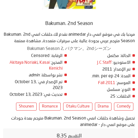
Bakuman. 2nd Season
مرحبا بك في موقع انمي دار animedar نقدم لك حلقات انمي Bakuman. 2nd
Season مترجم عربي بجودة عالية على سرفرات متعددة, مشاهدة ممتعة
Bakuman Season 2, バクマン。2ndシーズン
الحالة:
مكتمل
الرقابة:
Censored
الاستوديو:
J.C.Staff
المخرج:
Kasai
,
Akitaya Noriaki
Kenichi
تم الإصدار:
2011
نشر بواسطة:
admin
المدة:
24 min. per ep.
تم الإصدار في:
October 13,
الموسم:
Fall 2011
2023
النوع:
مسلسل
تحديث في:
October 13, 2023
الحلقات:
25
Shounen
Romance
Otaku Culture
Drama
Comedy
تحميل وشاهدة حلقات انمي Bakuman. 2nd Season مترجم بعدة جودات
على موقع انمي دار - animedar
التقييم 8.35