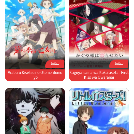
مكتمل
مكتمل
Araburu Kisetsu no Otome-domo
Kaguya-sama wa Kokurasetai: First
yo.
Kiss wa Owaranai