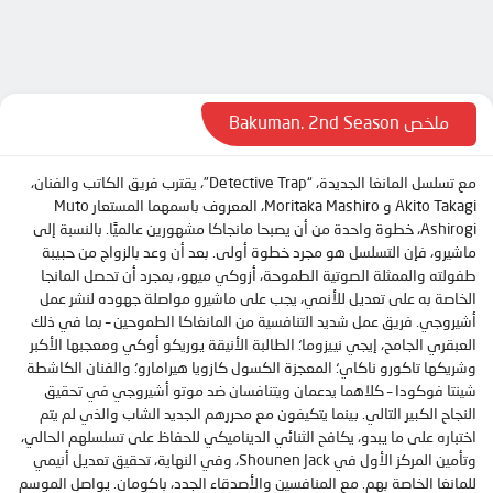
الحلقة 10
الحلقة 11
الحلقة 12
الحلقة 13
ملخص Bakuman. 2nd Season
الحلقة 14
مع تسلسل المانغا الجديدة، “Detective Trap”، يقترب فريق الكاتب والفنان،
الحلقة 15
Akito Takagi و Moritaka Mashiro، المعروف باسمهما المستعار Muto
الحلقة 16
Ashirogi، خطوة واحدة من أن يصبحا مانجاكا مشهورين عالميًا. بالنسبة إلى
ماشيرو، فإن التسلسل هو مجرد خطوة أولى. بعد أن وعد بالزواج من حبيبة
الحلقة 17
طفولته والممثلة الصوتية الطموحة، أزوكي ميهو، بمجرد أن تحصل المانجا
الحلقة 18
الخاصة به على تعديل للأنمي، يجب على ماشيرو مواصلة جهوده لنشر عمل
أشيروجي. فريق عمل شديد التنافسية من المانغاكا الطموحين – بما في ذلك
الحلقة 19
العبقري الجامح، إيجي نييزوما؛ الطالبة الأنيقة يوريكو أوكي ومعجبها الأكبر
الحلقة 20
وشريكها تاكورو ناكاي؛ المعجزة الكسول كازويا هيرامارو؛ والفنان الكاشطة
شينتا فوكودا – كلاهما يدعمان ويتنافسان ضد موتو أشيروجي في تحقيق
الحلقة 21
النجاح الكبير التالي. بينما يتكيفون مع محررهم الجديد الشاب والذي لم يتم
اختباره على ما يبدو، يكافح الثنائي الديناميكي للحفاظ على تسلسلهم الحالي،
الحلقة 22
وتأمين المركز الأول في Shounen Jack، وفي النهاية، تحقيق تعديل أنيمي
الحلقة 23
للمانغا الخاصة بهم. مع المنافسين والأصدقاء الجدد، باكومان. يواصل الموسم