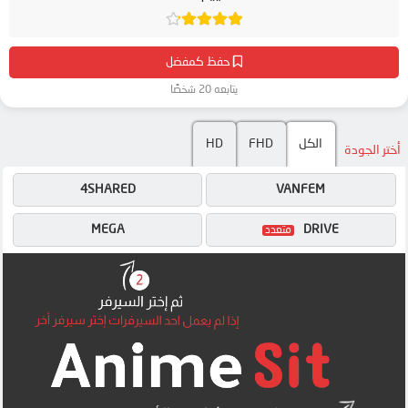
حفظ كمفضل
يتابعه 20 شخصًا
الكل
FHD
HD
أختر الجودة
4SHARED
VANFEM
MEGA
DRIVE