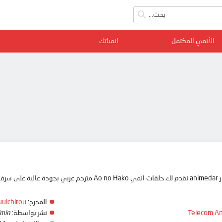
الأنمي المكتمل
انمياتك
ممتعة
المخرج:
uuichirou
Telecom An
نشر بواسطة:
min