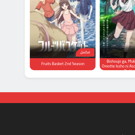
مكتمل
Tenkou-saki no 
Bishoujo ga, Muk
Fruits Basket 2nd Season
Omotte Issho ni As
Datta