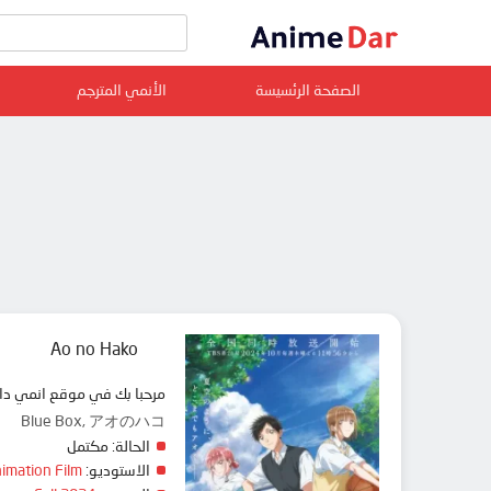
الصفحة الرئسيسة
الأنمي المترجم
Ao no Hako
مرحبا بك في موقع انمي دار animedar نقدم لك حلقات انمي Ao no Hako مترجم عربي بجودة عالية على سرفرات متعددة, مشاهدة 
Blue Box, アオのハコ
الحالة:
مكتمل
الاستوديو:
imation Film