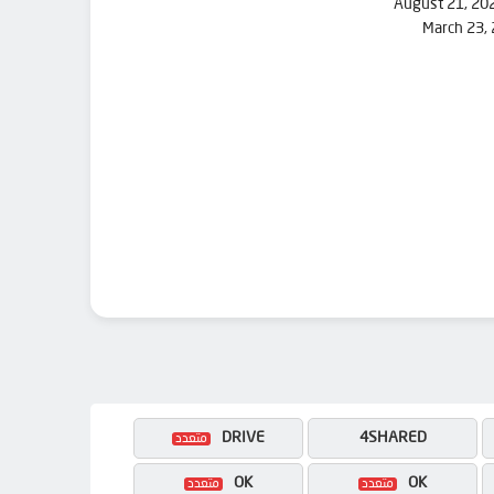
August 21, 20
March 23,
DRIVE
4SHARED
OK
OK