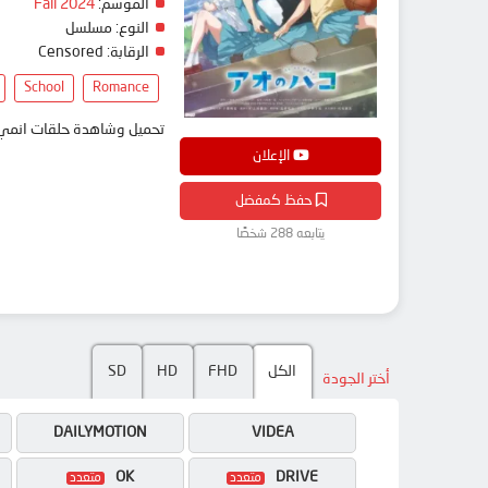
الموسم:
Fall 2024
النوع:
مسلسل
الرقابة:
Censored
School
Romance
تحميل وشاهدة حلقات انمي Ao no Hako مترجم بعدة جودات على موقع انمي دار - medar
الإعلان
حفظ كمفضل
يتابعه 288 شخصًا
الكل
FHD
HD
SD
أختر الجودة
DAILYMOTION
VIDEA
OK
DRIVE