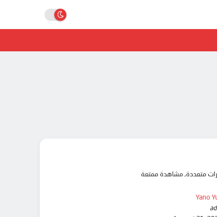
Yano Y
ad