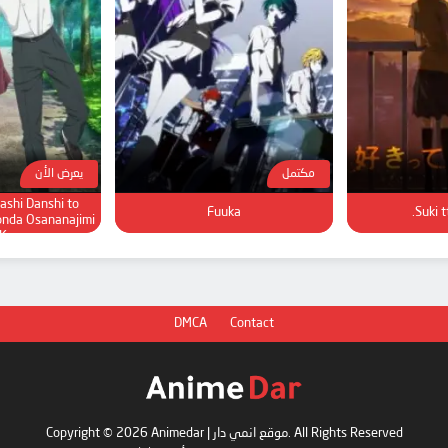
مكتمل
يعرض الأن
Seiso Karen na
ashi Danshi to
Fuuka
Suki tt
onda Osananajimi
 Ken
DMCA
Contact
Copyright © 2026 Animedar | موقع انمي دار. All Rights Reserved