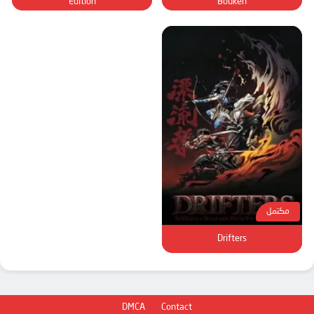
Edition
Bouken
مكتمل
Drifters
DMCA
Contact