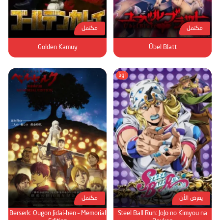
مكتمل
مكتمل
Golden Kamuy
Übel Blatt
أونا
يعرض الأن
مكتمل
Berserk: Ougon Jidai-hen – Memorial
Steel Ball Run: JoJo no Kimyou na