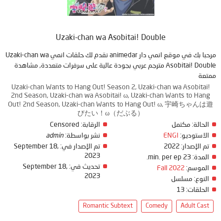
Uzaki-chan wa Asobitai! Double
مرحبا بك في موقع انمي دار animedar نقدم لك حلقات انمي Uzaki-chan wa
Asobitai! Double مترجم عربي بجودة عالية على سرفرات متعددة, مشاهدة
ممتعة
Uzaki-chan Wants to Hang Out! Season 2, Uzaki-chan wa Asobitai!
2nd Season, Uzaki-chan wa Asobitai! ω, Uzaki-chan Wants to Hang
Out! 2nd Season, Uzaki-chan Wants to Hang Out! ω, 宇崎ちゃんは遊
びたい！ω（だぶる）
Censored
الرقابة:
مكتمل
الحالة:
admin
نشر بواسطة:
ENGI
الاستوديو:
September 18,
تم الإصدار في:
2022
تم الإصدار:
2023
23 min. per ep.
المدة:
September 18,
تحديث في:
Fall 2022
الموسم:
2023
النوع:
مسلسل
13
الحلقات:
Romantic Subtext
Comedy
Adult Cast