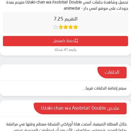
تحميل وشاهدة حلقات انمي Uzaki-chan wa Asobitai! Double مترجم بعدة
جودات على موقع انمي دار - animedar
التقييم 7.25
حفظ كمفضل
يتابعه 47 شخصًا
الحلقات
سيتم إضافة الحلقات قريبا...
ملخص Uzaki-chan wa Asobitai! Double
خلال العطلة الصيفية، أمضت هانا أوزاكي النشطة معظم وقتها في مرافقة
رجلها الوحيد، شينيتشي ساكوراي. الآن بعد أن استؤنفت المدرسة، تستمر