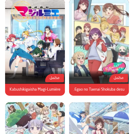
مكتمل
مكتمل
Kabushikigaisha Magi-Lumière
Egao no Taenai Shokuba desu.