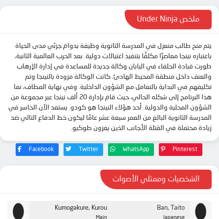
ملخص Under Ninja
يتم منح طالب منعزل في المدرسة الثانوية وظيفة بدوام جزئي مدى الحياة
باعتباره نينجا معاصرًا مكلفًا بتنفيذ اغتيالات دولية. بعد الحرب العالمية الثانية،
طورت قيادة الحلفاء في اليابان وكالة جديدة للمساعدة في إدارة الإرهاب
والعنف داخل منطقة المحيط الهادئ. كانت الوكالة مزودة بالنينجا وتم
تكليفهم في البداية بالتعامل مع الشؤون الداخلية. وفي نهاية المطاف، نما
هذا البرنامج إلى شكله الحالي، حيث قام بإدارة 20 ألف نينجا عبر مجموعة من
الشؤون المحلية والدولية. أحد هؤلاء النينجا هو كودو. يستعد الآن الخاسر في
المدرسة الثانوية البالغ من العمر سبعة عشر عامًا ليكون خط الدفاع التالي ضد
زيادة محتملة في القتلة الأجانب الذين يغزون طوكيو.
Facebook
Twitter
WhatsApp
Pinterest
الشخصيات وممثلي الأصوات
Kumogakure, Kurou
Ban, Taito
Main
Japanese