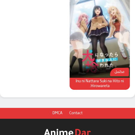
مكتمل
Inu ni Nattara Suki na Hito ni
Hirowareta.
DMCA
Contact