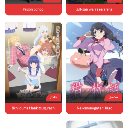
Prison School
Elf-san wa Yaserarenai.
مكتمل
قادم
Ichijouma Mankitsugurashi!
Nekomonogatari: Kuro