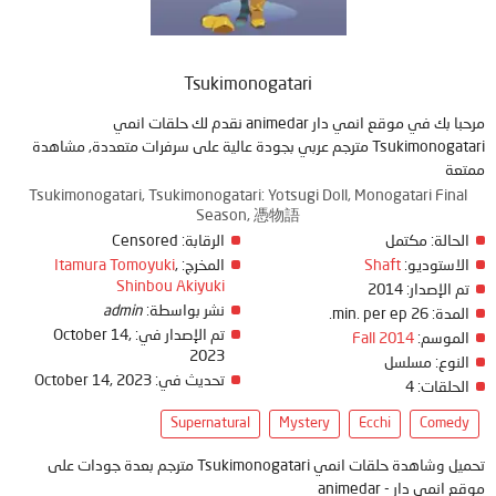
Tsukimonogatari
مرحبا بك في موقع انمي دار animedar نقدم لك حلقات انمي
Tsukimonogatari مترجم عربي بجودة عالية على سرفرات متعددة, مشاهدة
ممتعة
Tsukimonogatari, Tsukimonogatari: Yotsugi Doll, Monogatari Final
Season, 憑物語
Censored
الرقابة:
مكتمل
الحالة:
Itamura Tomoyuki
,
المخرج:
Shaft
الاستوديو:
Shinbou Akiyuki
2014
تم الإصدار:
admin
نشر بواسطة:
26 min. per ep.
المدة:
October 14,
تم الإصدار في:
Fall 2014
الموسم:
2023
النوع:
مسلسل
October 14, 2023
تحديث في:
4
الحلقات:
Supernatural
Mystery
Ecchi
Comedy
تحميل وشاهدة حلقات انمي Tsukimonogatari مترجم بعدة جودات على
موقع انمي دار - animedar