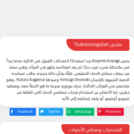
ملخص Tsukimonogatari
يدرس Koyomi Araragi بجد استعدادًا لامتحانات القبول في الكلية عندما يبدأ
في ملاحظة شيء غريب جدًا: لم يعد انعكاسه يظهر في المرآة، وهي سمة
من سمات مصاص الدماء الحقيقي. قلقًا بشأن حالة جسده، يطلب مساعدة
الدمية الشبيهة بالإنسان Yotsugi Ononoki وسيدها Yozuru Kagenui، وهو
متخصص في الغرائب ​​الخالدة. يدرك يوزورو بسرعة ما هو الخطأ معه، ويعطيه
خيارين: إما الامتناع عن استخدام قدرات مصاصي الدماء التي تلقاها من
شينوبو أوشينو، أو يفقد إنسانيته إلى الأبد.
Facebook
Twitter
WhatsApp
Pinterest
الشخصيات وممثلي الأصوات