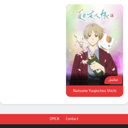
مكتمل
Natsume Yuujinchou Shichi
DMCA
Contact