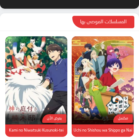
المسلسلات الموصى بها
مكتمل
يعرض الأن
Kami no Niwatsuki Kusunoki-tei
Uchi no Shishou wa Shippo ga Nai