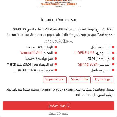
Tonari no Youkai-san
مرحبا بك في موقع انمي دار animedar نقدم لك حلقات انمي Tonari no
Youkai-san مترجم عربي بجودة عالية على سرفرات متعددة, مشاهدة ممتعة
となりの妖怪さん
Censored
الرقابة:
مكتمل
الحالة:
Yamauchi Ami
المخرج:
LIDENFILMS
الاستوديو:
admin
نشر بواسطة:
2024
تم الإصدار:
March 22, 2024
تم الإصدار في:
Spring 2024
الموسم:
June 30, 2024
تحديث في:
مسلسل
النوع:
Supernatural
Slice of Life
Mythology
تحميل وشاهدة حلقات انمي Tonari no Youkai-san مترجم بعدة جودات على
موقع انمي دار - animedar
حفظ كمفضل
يتابعه 10 شخصًا