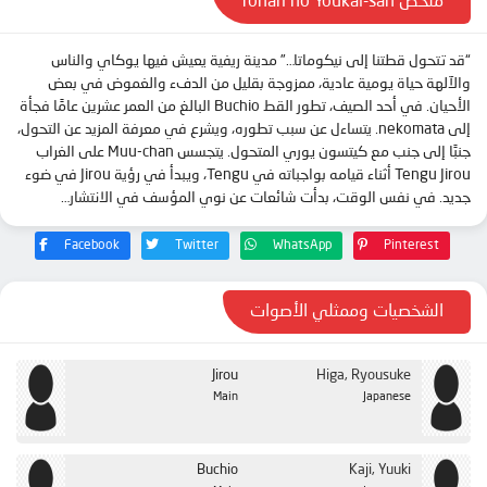
ملخص Tonari no Youkai-san
“قد تتحول قطتنا إلى نيكوماتا…” مدينة ريفية يعيش فيها يوكاي والناس
والآلهة حياة يومية عادية، ممزوجة بقليل من الدفء والغموض في بعض
الأحيان. في أحد الصيف، تطور القط Buchio البالغ من العمر عشرين عامًا فجأة
إلى nekomata. يتساءل عن سبب تطوره، ويشرع في معرفة المزيد عن التحول،
جنبًا إلى جنب مع كيتسون يوري المتحول. يتجسس Muu-chan على الغراب
Tengu Jirou أثناء قيامه بواجباته في Tengu، ويبدأ في رؤية Jirou في ضوء
جديد. في نفس الوقت، بدأت شائعات عن نوي المؤسف في الانتشار…
Facebook
Twitter
WhatsApp
Pinterest
الشخصيات وممثلي الأصوات
Jirou
Higa, Ryousuke
Main
Japanese
Buchio
Kaji, Yuuki