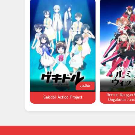
مكتمل
Renmei Kuugun 
Gekidol: Actidol Project
Ongakutai Lumi