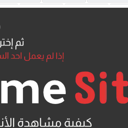
OAD
MP4UPLOAD
MP4UPLOAD
U