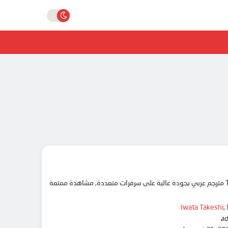
Iwata Takeshi
,
ad