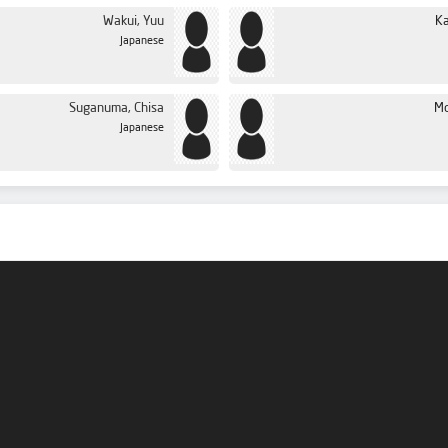
Wakui, Yuu
Ka
Japanese
Suganuma, Chisa
Mo
Japanese