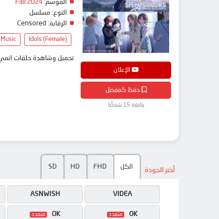
Fall 2024
الموسم:
النوع:
مسلسل
Censored
الرقابة:
Music
Idols (Female)
تحميل وشاهدة حلقات  The iDOLM@STER Shiny Colors 2nd Season مترجم بعدة جودات على موقع انمي دار - animedar
الإعلان
حفظ كمفضل
يتابعه 15 شخصًا
SD
HD
FHD
الكل
أختر الجودة
ASNWISH
VIDEA
OK
OK