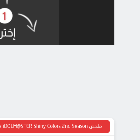
ملخص The iDOLM@STER Shiny Colors 2nd Season