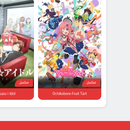
مكتمل
مكتمل
Kuzu☆Idol
Ochikobore Fruit Tart