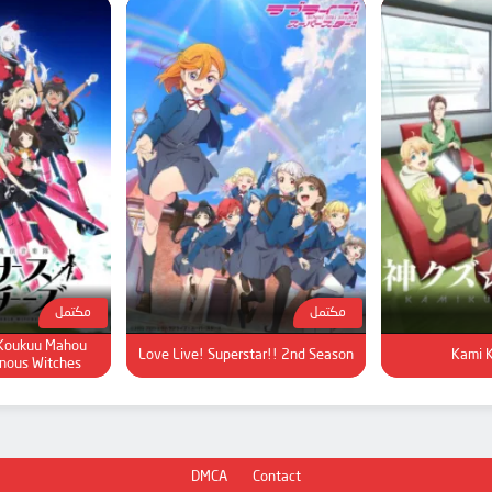
مكتمل
مكتمل
Koukuu Mahou
Love Live! Superstar!! 2nd Season
Kami 
nous Witches
DMCA
Contact