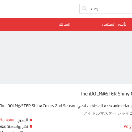
الأنمي المكتمل
انمياتك
The iDOLM@STER Shiny C
نمي دار
アイドルマスター シャイニーカ
Mankyuu
المخرج:
min
نشر بواسطة:
Poly