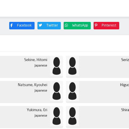
Facebook
Twitter
WhatsApp
Pinterest
Sekine, Hitomi
Seri
Japanese
Natsume, Kyouhei
Higuc
Japanese
Yukimura, Eri
Shir
Japanese