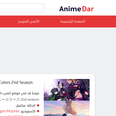
الصفحة الرئسيسة
الأنمي المترجم
olors 2nd Season
مرحبا بك في موقع ا animedar نقدم لك حلقات انمي The iDOLM@STER Shiny Colors 2nd Season مترجم عربي بجودة عالية على سرفرات متعددة, مشاهدة ممتعة
ラーズ 2nd season
الحالة:
مكتمل
gon Pictures
الاستوديو: