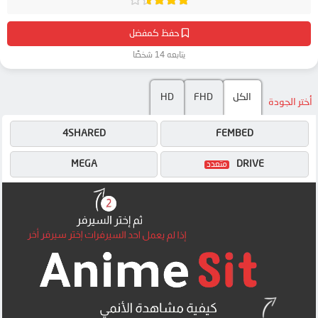
حفظ كمفضل
يتابعه 14 شخصًا
الكل
FHD
HD
أختر الجودة
4SHARED
FEMBED
MEGA
DRIVE