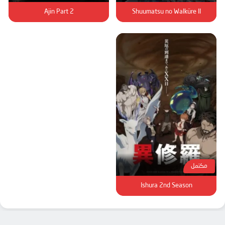
Ajin Part 2
Shuumatsu no Walküre II
مكتمل
Ishura 2nd Season