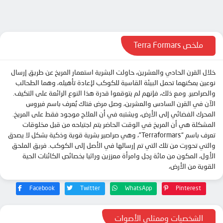
الحلقة 11
الحلقة 12
الحلقة 13
ملخص Terra Formars
خلال القرن الحادي والعشرين، حاولت البشرية استعمار المريخ عن طريق إرسال
نوعين يمكنهما تحمل البيئة القاسية للكوكب لإعادة تأهيله، وهما الطحالب
والصراصير. ومع ذلك، فإنهم لم يتوقعوا قدرة هذا النوع الرائعة على التكيف.
الآن في القرن السادس والعشرين، وصل مرض فتاك يُعرف باسم فيروس
المحرك الفضائي إلى الأرض، ويشتبه في أن العلاج موجود فقط على المريخ.
المشكلة هي أن المريخ في الوقت الحاضر يتم اجتياحه من قبل مخلوقات
تعرف باسم “Terraformars”، وهي صراصير بشرية قوية وذكية بشكل لا يصدق
والتي تحورت من تلك التي تم إرسالها في الأصل إلى الكوكب. فريق الملحق
الأول، المكون من مائة رجل وامرأة معززين وراثيا بخصائص الكائنات الحية
القوية من الأرض،
Facebook
Twitter
WhatsApp
Pinterest
الشخصيات وممثلي الأصوات