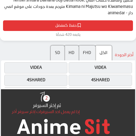
تحميل وشاهدة حلقات انمي Tensei shitara Dainana Ouji Datta node,
Kimama ni Majutsu wo Kiwamemasu مترجم بعدة جودات على موقع انمي
دار - animedar
حفظ كمفضل
يتابعه 420 شخصًا
SD
HD
FHD
الكل
أختر الجودة
VIDEA
VIDEA
4SHARED
4SHARED
DRIVE
DRIVE
MEGA
MEGA
MEGA
MEGA
UQLOAD
MEGA