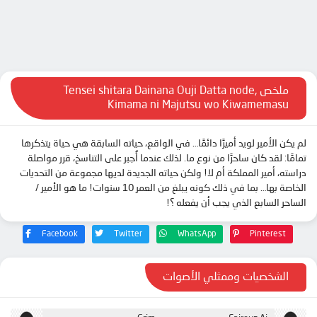
الحلقة 10
الحلقة 11
الحلقة 12
ملخص Tensei shitara Dainana Ouji Datta node,
Kimama ni Majutsu wo Kiwamemasu
لم يكن الأمير لويد أميرًا دائمًا… في الواقع، حياته السابقة هي حياة يتذكرها
تمامًا: لقد كان ساحرًا من نوع ما. لذلك عندما أُجبر على التناسخ، قرر مواصلة
دراسته، أمير المملكة أم لا! ولكن حياته الجديدة لديها مجموعة من التحديات
الخاصة بها… بما في ذلك كونه يبلغ من العمر 10 سنوات! ما هو الأمير /
الساحر السابع الذي يجب أن يفعله ؟!
Facebook
Twitter
WhatsApp
Pinterest
الشخصيات وممثلي الأصوات