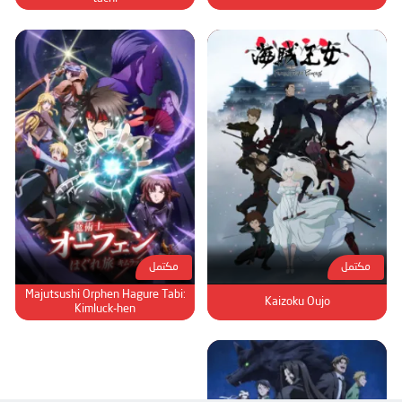
مكتمل
مكتمل
Majutsushi Orphen Hagure Tabi:
Kaizoku Oujo
Kimluck-hen