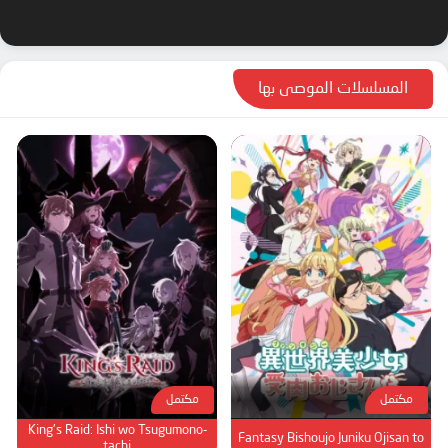
المسلسلات الموصى بها
مكتمل
مكتمل
King's Raid: Ishi wo Tsugumono-
Fantasy Bishoujo Juniku Ojisan to
tachi