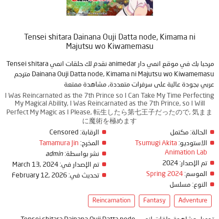
Tensei shitara Dainana Ouji Datta node, Kimama ni
Majutsu wo Kiwamemasu
مرحبا بك في موقع انمي دار animedar نقدم لك حلقات انمي Tensei shitara
Dainana Ouji Datta node, Kimama ni Majutsu wo Kiwamemasu مترجم
عربي بجودة عالية على سرفرات متعددة, مشاهدة ممتعة
I Was Reincarnated as the 7th Prince so I Can Take My Time Perfecting
My Magical Ability, I Was Reincarnated as the 7th Prince, so I Will
Perfect My Magic as I Please, 転生したら第七王子だったので, 気まま
に魔術を極めます
Censored
الرقابة:
مكتمل
الحالة:
Tamamura Jin
المخرج:
Tsumugi Akita
الاستوديو:
Animation Lab
admin
نشر بواسطة:
2024
تم الإصدار:
March 13, 2024
تم الإصدار في:
Spring 2024
الموسم:
February 12, 2026
تحديث في:
النوع:
مسلسل
Reincarnation
Fantasy
Adventure