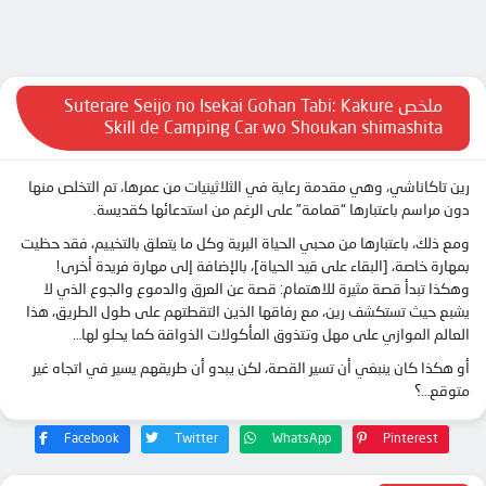
ملخص Suterare Seijo no Isekai Gohan Tabi: Kakure
Skill de Camping Car wo Shoukan shimashita
رين تاكاناشي، وهي مقدمة رعاية في الثلاثينيات من عمرها، تم التخلص منها
دون مراسم باعتبارها “قمامة” على الرغم من استدعائها كقديسة.
ومع ذلك، باعتبارها من محبي الحياة البرية وكل ما يتعلق بالتخييم، فقد حظيت
بمهارة خاصة، [البقاء على قيد الحياة]، بالإضافة إلى مهارة فريدة أخرى!
وهكذا تبدأ قصة مثيرة للاهتمام: قصة عن العرق والدموع والجوع الذي لا
يشبع حيث تستكشف رين، مع رفاقها الذين التقطتهم على طول الطريق، هذا
العالم الموازي على مهل وتتذوق المأكولات الذواقة كما يحلو لها…
أو هكذا كان ينبغي أن تسير القصة، لكن يبدو أن طريقهم يسير في اتجاه غير
متوقع…؟
Facebook
Twitter
WhatsApp
Pinterest