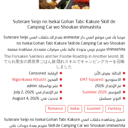
Suterare Seijo no Isekai Gohan Tabi: Kakure Skill de
Camping Car wo Shoukan shimashita
مرحبا بك في موقع انمي دار animedar نقدم لك حلقات انمي Suterare Seijo
no Isekai Gohan Tabi: Kakure Skill de Camping Car wo Shoukan
shimashita مترجم عربي بجودة عالية على سرفرات متعددة, مشاهدة ممتعة
The Forsaken Saintess and her Foodie Roadtrip in Another World, 捨
てられ聖女の異世界ごはん旅 隠れスキルでキャンピングカーを召喚
しました
الحالة:
يعرض الأن
الرقابة:
Censored
الاستوديو:
EMT Squared
المخرج:
Nigorikawa Atsushi
تم الإصدار:
2026
نشر بواسطة:
admin
الموسم:
Summer 2026
تم الإصدار في:
July 2, 2026
النوع:
مسلسل
تحديث في:
August 4, 2026
Romance
Isekai
Gourmet
Fantasy
تحميل وشاهدة حلقات انمي Suterare Seijo no Isekai Gohan Tabi: Kakure
Skill de Camping Car wo Shoukan shimashita مترجم بعدة جودات على