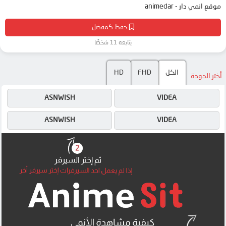
موقع انمي دار - animedar
حفظ كمفضل
يتابعه 11 شخصًا
الكل
FHD
HD
أختر الجودة
ASNWISH
VIDEA
ASNWISH
VIDEA