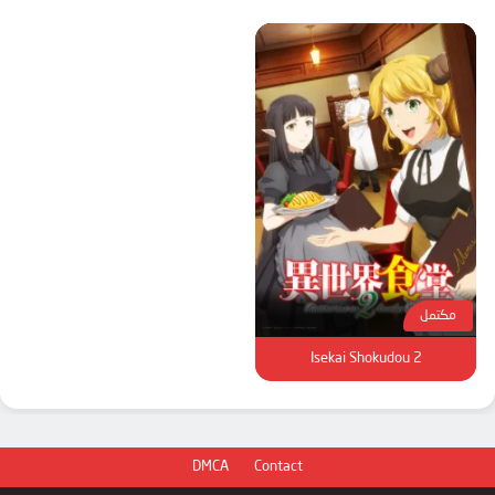
مكتمل
Isekai Shokudou 2
DMCA
Contact