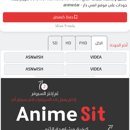
جودات على موقع انمي دار - animedar
حفظ كمفضل
يتابعه 9 شخصًا
الكل
FHD
HD
SD
أختر الجودة
ASNWISH
VIDEA
ASNWISH
VIDEA
MP4UPLOAD