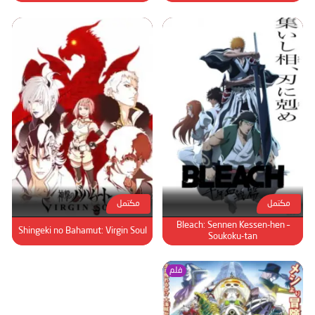
مكتمل
مكتمل
Bleach: Sennen Kessen-hen –
Shingeki no Bahamut: Virgin Soul
Soukoku-tan
فلم