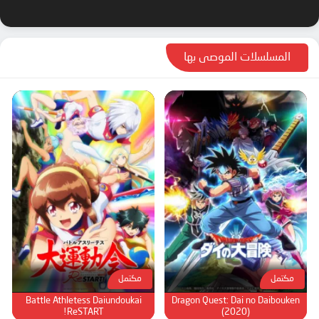
المسلسلات الموصى بها
مكتمل
مكتمل
Battle Athletess Daiundoukai
Dragon Quest: Dai no Daibouken
ReSTART!
(2020)