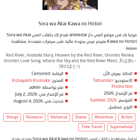
Sora wa Akai Kawa no Hotori
مرحبا بك في موقع انمي دار animedar نقدم لك حلقات انمي Sora wa Akai
Kawa no Hotori مترجم عربي بجودة عالية على سرفرات متعددة, مشاهدة
ممتعة
Red River, Anatolia Story, Heaven by the Red River, Orontes Renka,
Orontes Love Song, Where the Sky and the Red River Meet, 天は赤い
河のほとり
الحالة:
يعرض الأن
الرقابة:
Censored
الاستوديو:
Tatsunoko
المخرج:
Kobayashi Kousuke
Production
نشر بواسطة:
admin
تم الإصدار:
2026
تم الإصدار في:
July 2, 2026
الموسم:
Summer 2026
تحديث في:
August 4, 2026
النوع:
مسلسل
Shoujo
Romance
Historical
Drama
Adventure
Action
Time Travel
Supernatural
تحميل وشاهدة حلقات انمي Sora wa Akai Kawa no Hotori مترجم بعدة