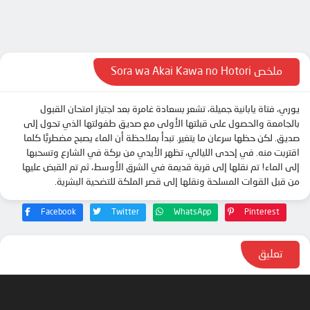
ملخص Sora wa Akai Kawa no Hotori
يوري، فتاة يابانية جميلة، تشعر بسعادة غامرة بعد اجتياز امتحان القبول
بالجامعة والحصول على قبلتها الأولى مع صديق طفولتها الذي تحول إلى
صديق. لكن حظها سرعان ما يتغير. تبدأ بملاحظة أن الماء يصبح مضطربًا كلما
اقتربت منه. في إحدى الليالي، تظهر الأيدي من بركة في الشارع وتسحبها
إلى الماء! تم نقلها إلى قرية قديمة في الشرق الأوسط، ثم تم القبض عليها
من قبل القوات المسلحة ونقلها إلى قصر الملكة للتضحية البشرية.
Facebook
Twitter
WhatsApp
Pinterest
تعليق