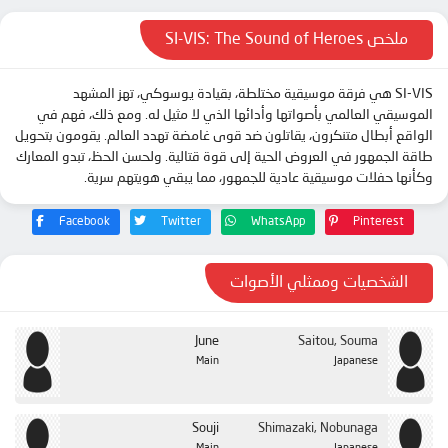
الحلقة 13
ملخص SI-VIS: The Sound of Heroes
الحلقة 14
SI-VIS هي فرقة موسيقية مختلطة، بقيادة يوسوكي، تهز المشهد
الحلقة 15
الموسيقي العالمي بأصواتها وأدائها الذي لا مثيل له. ومع ذلك، فهم في
الحلقة 16
الواقع أبطال متنكرون، يقاتلون ضد قوى غامضة تهدد العالم. يقومون بتحويل
طاقة الجمهور في العروض الحية إلى قوة قتالية. ولحسن الحظ، تبدو المعارك
الحلقة 17
وكأنها حفلات موسيقية عادية للجمهور، مما يبقي هويتهم سرية.
الحلقة 18
Facebook
Twitter
WhatsApp
Pinterest
الحلقة 19
الحلقة 20
الشخصيات وممثلي الأصوات
الحلقة 21
الحلقة 22
June
Saitou, Souma
الحلقة 23
Main
Japanese
الحلقة 24
Souji
Shimazaki, Nobunaga